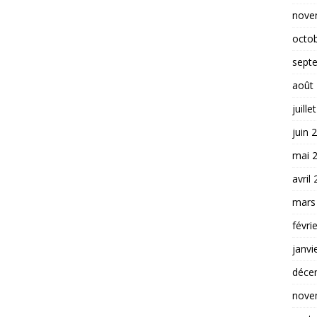
nove
octo
sept
août
juille
juin 
mai 
avril
mars
févri
janvi
déce
nove