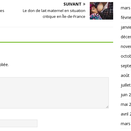
SUIVANT
mars
ies
Le don de lait maternel en situation
critique en Île-de-France
févri
janvi
déce
nove
octo
liée.
sept
août
juille
juin 
mai 
avril
mars