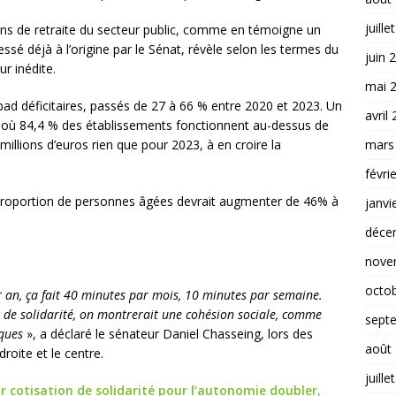
juille
sons de retraite du secteur public, comme en témoigne un
ressé déjà à l’origine par le Sénat, révèle selon les termes du
juin 
r inédite.
mai 
pad déficitaires, passés de 27 à 66 % entre 2020 et 2023. Un
avril
ic où 84,4 % des établissements fonctionnent au-dessus de
mars
millions d’euros rien que pour 2023, à en croire la
févri
a proportion de personnes âgées devrait augmenter de 46% à
janvi
déce
nove
octo
ar an, ça fait 40 minutes par mois, 10 minutes par semaine.
s de solidarité, on montrerait une cohésion sociale, comme
sept
ques
», a déclaré le sénateur Daniel Chasseing, lors des
août
roite et le centre.
juille
r cotisation de solidarité pour l’autonomie doubler,