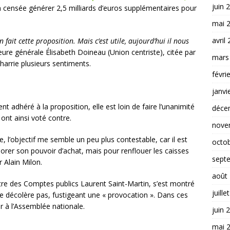
juin 
 censée générer 2,5 milliards d’euros supplémentaires pour
mai 
avril
fait cette proposition. Mais c’est utile, aujourd’hui il nous
teure générale Élisabeth Doineau (Union centriste), citée par
mars
harrie plusieurs sentiments.
févri
janvi
 adhéré à la proposition, elle est loin de faire l’unanimité
déce
ont ainsi voté contre.
nove
, l’objectif me semble un peu plus contestable, car il est
octo
orer son pouvoir d’achat, mais pour renflouer les caisses
sept
r Alain Milon.
août
re des Comptes publics Laurent Saint-Martin, s’est montré
juille
 ne décolère pas, fustigeant une « provocation ». Dans ces
rer à l’Assemblée nationale.
juin 
mai 