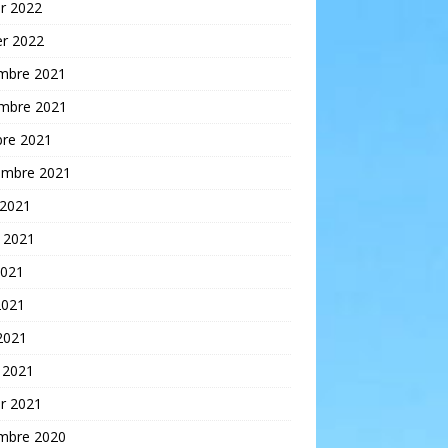
er 2022
er 2022
mbre 2021
mbre 2021
bre 2021
embre 2021
 2021
t 2021
2021
2021
 2021
 2021
er 2021
mbre 2020