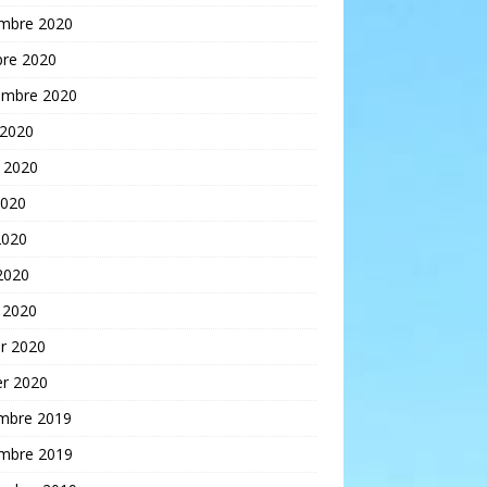
mbre 2020
bre 2020
embre 2020
 2020
t 2020
2020
2020
 2020
 2020
er 2020
er 2020
mbre 2019
mbre 2019