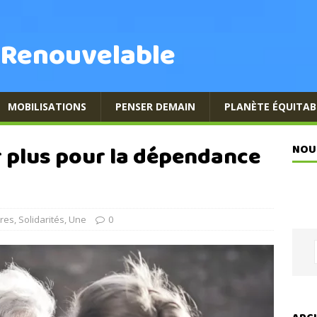
 Renouvelable
MOBILISATIONS
PENSER DEMAIN
PLANÈTE ÉQUITAB
er plus pour la dépendance
NOU
res
,
Solidarités
,
Une
0