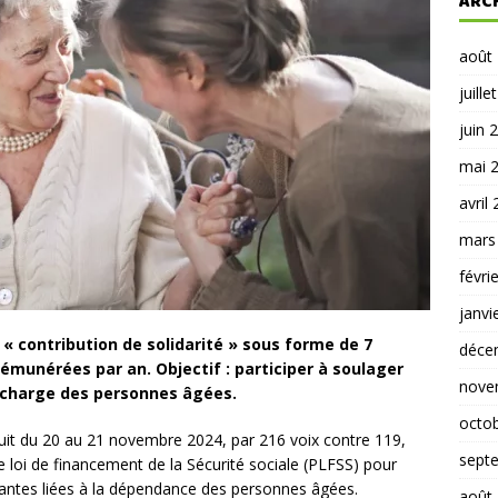
ARC
août
juille
juin 
mai 
avril
mars
févri
janvi
e « contribution de solidarité » sous forme de 7
déce
émunérées par an. Objectif : participer à soulager
nove
en charge des personnes âgées.
octo
nuit du 20 au 21 novembre 2024, par 216 voix contre 119,
sept
e loi de financement de la Sécurité sociale (PLFSS) pour
santes liées à la dépendance des personnes âgées.
août