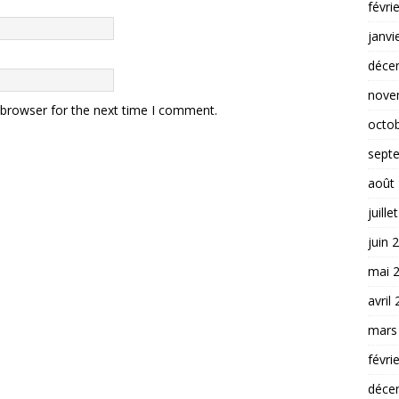
févri
janvi
déce
nove
 browser for the next time I comment.
octo
sept
août
juille
juin 
mai 
avril
mars
févri
déce