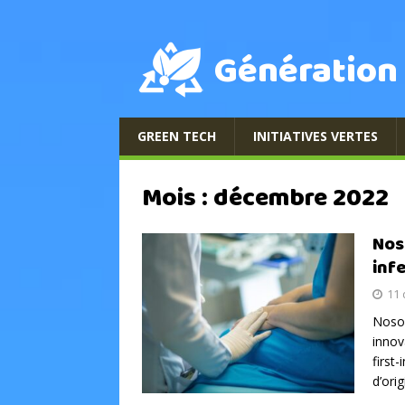
Génération
GREEN TECH
INITIATIVES VERTES
Mois :
décembre 2022
Nos
inf
11
Nosop
innov
first
d’ori