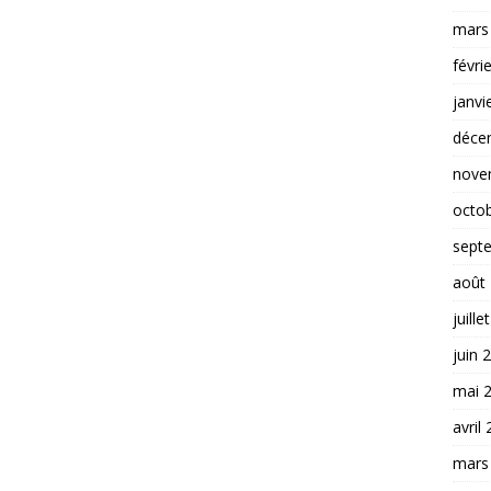
mars
févri
janvi
déce
nove
octo
sept
août
juille
juin 
mai 
avril
mars