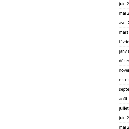
juin 
mai 
avril
mars
févri
janvi
déce
nove
octo
sept
août
juille
juin 
mai 