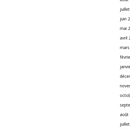
juille
juin 
mai 
avril
mars
févri
janvi
déce
nove
octo
sept
août
juille