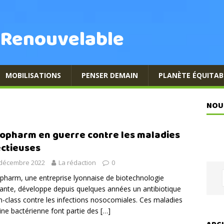
 Renouvelable
MOBILISATIONS
PENSER DEMAIN
PLANÈTE ÉQUITAB
NOU
opharm en guerre contre les maladies
ectieuses
 décembre 2022
La rédaction
0
harm, une entreprise lyonnaise de biotechnologie
ante, développe depuis quelques années un antibiotique
-in-class contre les infections nosocomiales. Ces maladies
gine bactérienne font partie des
[…]