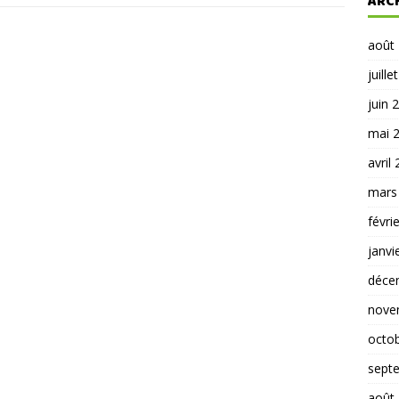
ARC
août
juille
juin 
mai 
avril
mars
févri
janvi
déce
nove
octo
sept
août