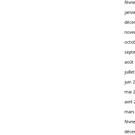
févri
janvi
déce
nove
octo
sept
août
juille
juin 
mai 
avril
mars
févri
déce