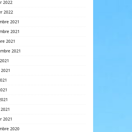
er 2022
er 2022
mbre 2021
mbre 2021
bre 2021
embre 2021
 2021
t 2021
2021
2021
 2021
 2021
er 2021
mbre 2020