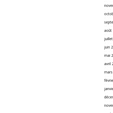
nove
octo
sept
août
juille
juin 
mai 
avril
mars
févri
janvi
déce
nove