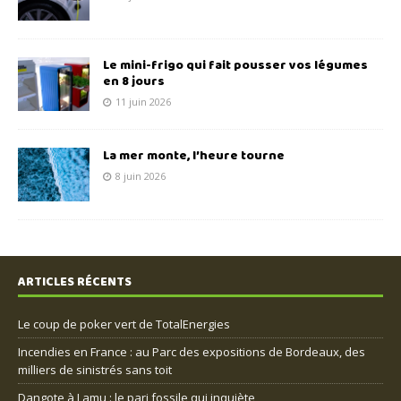
Le mini-frigo qui fait pousser vos légumes
en 8 jours
11 juin 2026
La mer monte, l’heure tourne
8 juin 2026
ARTICLES RÉCENTS
Le coup de poker vert de TotalEnergies
Incendies en France : au Parc des expositions de Bordeaux, des
milliers de sinistrés sans toit
Dangote à Lamu : le pari fossile qui inquiète