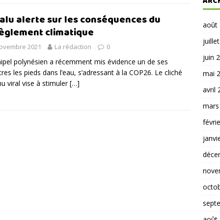
ARC
alu alerte sur les conséquences du
août
èglement climatique
juille
novembre 2021
La rédaction
0
juin 
hipel polynésien a récemment mis évidence un de ses
tres les pieds dans l’eau, s’adressant à la COP26. Le cliché
mai 
u viral vise à stimuler
[…]
avril
mars
févri
janvi
déce
nove
octo
sept
août