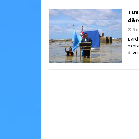
Tuv
dér
9 
L’arc
minis
deven