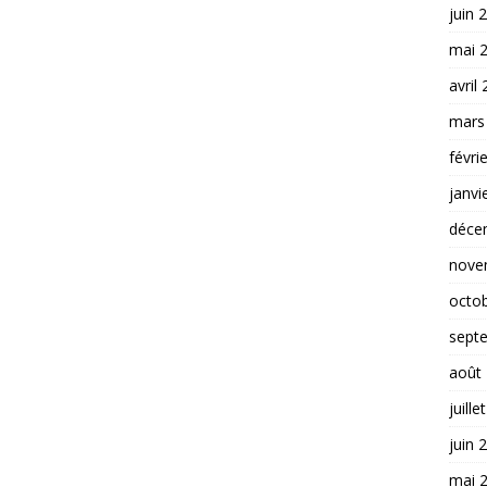
juin 
mai 
avril
mars
févri
janvi
déce
nove
octo
sept
août
juille
juin 
mai 