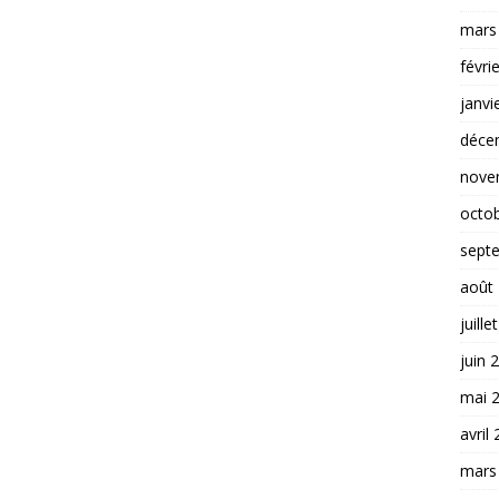
mars
févri
janvi
déce
nove
octo
sept
août
juille
juin 
mai 
avril
mars