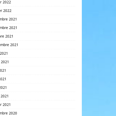
er 2022
er 2022
mbre 2021
mbre 2021
bre 2021
embre 2021
 2021
t 2021
2021
2021
 2021
 2021
er 2021
mbre 2020