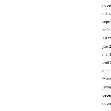
nove
octo
sept
août
juille
juin 
mai 
avril
mars
févri
janvi
déce
nove