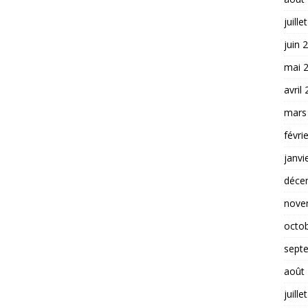
juille
juin 
mai 
avril
mars
févri
janvi
déce
nove
octo
sept
août
juille