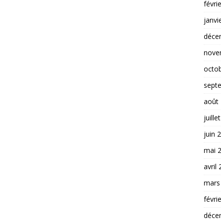
févri
janvi
déce
nove
octo
sept
août
juille
juin 
mai 
avril
mars
févri
déce