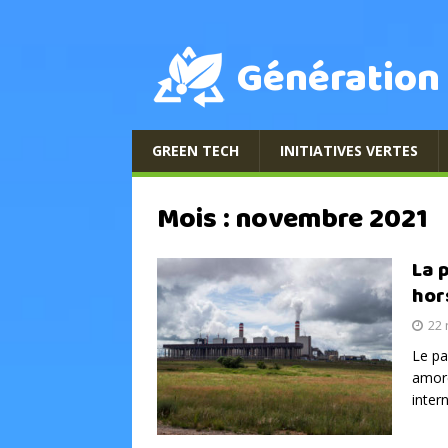
Génération
GREEN TECH
INITIATIVES VERTES
Mois :
novembre 2021
La 
hor
22
Le pa
amorc
inter