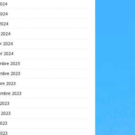
2024
2024
 2024
 2024
er 2024
er 2024
mbre 2023
mbre 2023
bre 2023
embre 2023
 2023
t 2023
2023
2023