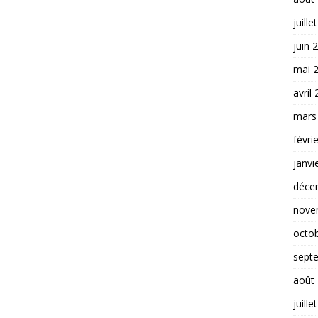
juille
juin 
mai 
avril
mars
févri
janvi
déce
nove
octo
sept
août
juille