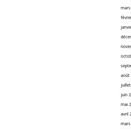
mars
févri
janvi
déce
nove
octo
sept
août
juille
juin 
mai 
avril
mars