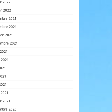
er 2022
er 2022
mbre 2021
mbre 2021
bre 2021
embre 2021
 2021
t 2021
2021
2021
 2021
 2021
er 2021
mbre 2020