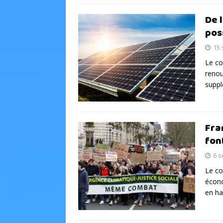
De 
pos
15
Le co
renou
suppl
Fra
fon
6 
Le co
écono
en ha