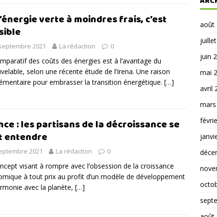
ARC
l’énergie verte à moindres frais, c’est
août
sible
juille
 septembre 2021
La rédaction
0
juin 
mparatif des coûts des énergies est à l’avantage du
velable, selon une récente étude de l’Irena. Une raison
mai 
émentaire pour embrasser la transition énergétique.
[…]
avril
mars
févri
nce : les partisans de la décroissance se
t entendre
janvi
septembre 2021
La rédaction
0
déce
ncept visant à rompre avec l’obsession de la croissance
nove
mique à tout prix au profit d’un modèle de développement
octo
rmonie avec la planète,
[…]
sept
août