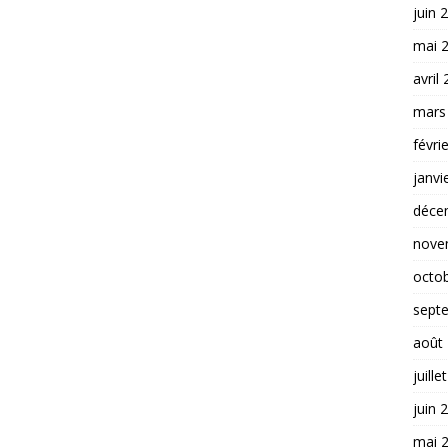
juin 
mai 
avril
mars
févri
janvi
déce
nove
octo
sept
août
juille
juin 
mai 