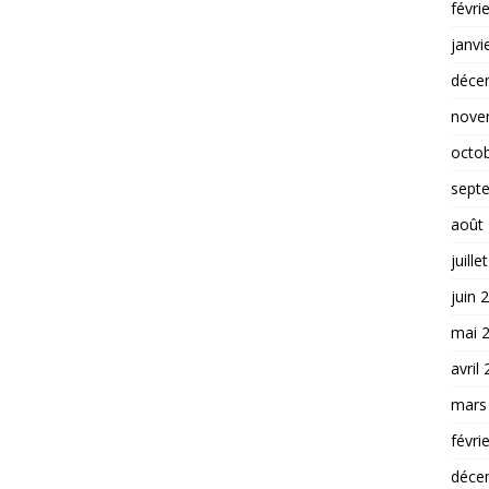
févri
janvi
déce
nove
octo
sept
août
juille
juin 
mai 
avril
mars
févri
déce