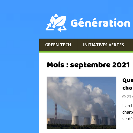
Génération
GREEN TECH
INITIATIVES VERTES
Mois :
septembre 2021
Que
cha
23
L’arc
charb
se dé