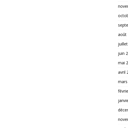
nove
octo
sept
août
juille
juin 
mai 
avril
mars
févri
janvi
déce
nove