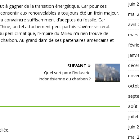
juin 
t à gagner de la transition énergétique. Car pour ces
consentir aux renouvelables a toujours été un frein majeur.
mai 
ra convaincre suffisamment d’adeptes du fossile. Car
avril
ne, un tel attachement peut parfois s’avérer viscéral.
u péril climatique, l’Empire du Milieu n’a rien trouvé de
mars
à charbon. Au grand dam de ses partenaires américains et
févri
janvi
déce
SUIVANT
Quel sort pour l’industrie
nove
indonésienne du charbon ?
octo
sept
août
juille
juin 
liée.
mai 