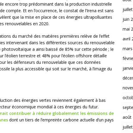
ile encore trop prédominant dans la production industrielle
juille
de compte. Et en l’occurrence, le constat de l’Irena est sans
évèlent que la mise en place de ces énergies ultrapolluantes
juin 
es renouvelables en 2020.
mai 
uations du marché des matières premières relève de l’effet
avril
es intervenant dans les différentes sources du renouvelable
mars
e photovoltaïque a ainsi baissé de 85% sur cette période ; le
l’éolien terrestre et 48% pour l’éolien offshore détaille
févri
 pour les défenseurs du renouvelable que ces données
janvi
ossile la plus accessible qui soit sur le marché, à l’image du
déce
nove
octo
duction des énergies vertes reviennent également à bas
ecteur économique mondial à ces énergies du futur.
sept
vrait contribuer à réduire globalement les émissions de
août
nnes
dont un tiers de l’empreinte carbone actuelle d’un pays
juille