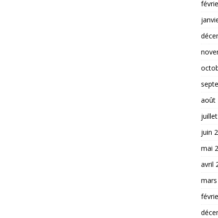
févri
janvi
déce
nove
octo
sept
août
juille
juin 
mai 
avril
mars
févri
déce