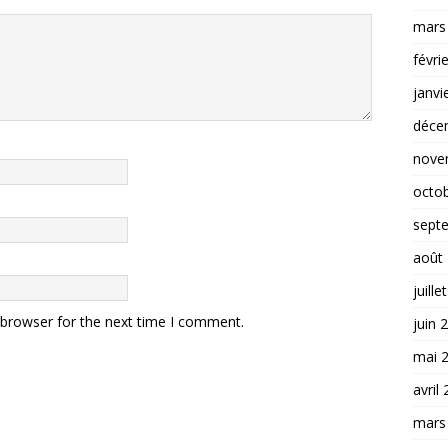
mars
févri
janvi
déce
nove
octo
sept
août
juille
 browser for the next time I comment.
juin 
mai 
avril
mars