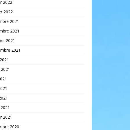
er 2022
er 2022
mbre 2021
mbre 2021
bre 2021
embre 2021
 2021
t 2021
2021
2021
 2021
 2021
er 2021
mbre 2020