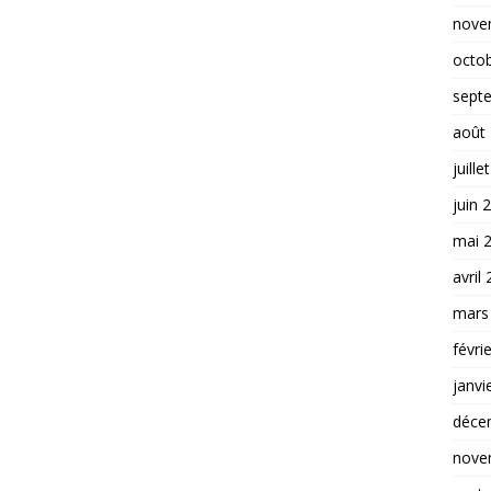
nove
octo
sept
août
juille
juin 
mai 
avril
mars
févri
janvi
déce
nove