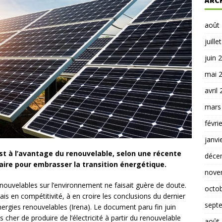
ARC
août
juille
juin 
mai 
avril
mars
févri
janvi
st à l’avantage du renouvelable, selon une récente
déce
aire pour embrasser la transition énergétique.
nove
nouvelables sur l’environnement ne faisait guère de doute.
octo
s en compétitivité, à en croire les conclusions du dernier
sept
nergies renouvelables (Irena). Le document paru fin juin
cher de produire de l’électricité à partir du renouvelable
août