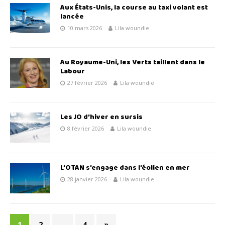
Aux États-Unis, la course au taxi volant est
lancée
10 mars 2026
Lila woundie
Au Royaume-Uni, les Verts taillent dans le
Labour
27 février 2026
Lila woundie
Les JO d’hiver en sursis
8 février 2026
Lila woundie
L’OTAN s’engage dans l’éolien en mer
28 janvier 2026
Lila woundie
1
2
…
4
»