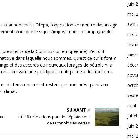
juin 
mai 
avril
t aux annonces du Citepa, l’opposition se montre davantage
rnement alors que le sujet s’impose dans la campagne des
mars
févri
 (présidente de la Commission européenne) n’en ont
janvi
matique dans laquelle nous sommes. Qu’est-ce qu’ils font ?
déce
change et des accords de nouveaux forages de pétrole », a
r, décrivant une politique climatique de « destruction ».
nove
seurs de l’environnement restent peu mesurés quant aux
octo
u climat.
sept
août
SUIVANT
juille
ème
L’UE fixe les clous pour le déploiement
de technologies vertes
juin 
mai 