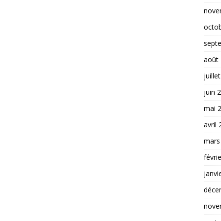
nove
octo
sept
août
juille
juin 
mai 
avril
mars
févri
janvi
déce
nove