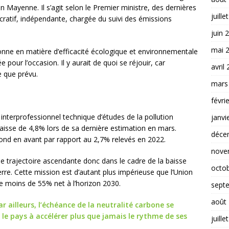
 Mayenne. Il s’agit selon le Premier ministre, des dernières
juille
cratif, indépendante, chargée du suivi des émissions
juin 
mai 
onne en matière d’efficacité écologique et environnementale
e pour l’occasion. Il y aurait de quoi se réjouir, car
avril
e que prévu.
mars
févri
nterprofessionnel technique d’études de la pollution
janvi
aisse de 4,8% lors de sa dernière estimation en mars.
déce
ond en avant par rapport au 2,7% relevés en 2022.
nove
e trajectoire ascendante donc dans le cadre de la baisse
octo
rre. Cette mission est d’autant plus impérieuse que l’Union
e moins de 55% net à l’horizon 2030.
sept
août
ar ailleurs, l’échéance de la neutralité carbone se
le pays à accélérer plus que jamais le rythme de ses
juille