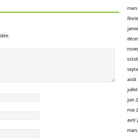
mars
févri
janvi
liée.
déce
nove
octo
sept
août
juille
juin 
mai 
avril
mars