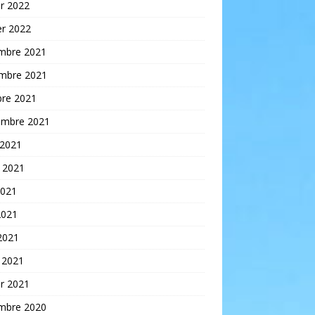
er 2022
er 2022
mbre 2021
mbre 2021
bre 2021
embre 2021
 2021
t 2021
2021
2021
 2021
 2021
er 2021
mbre 2020