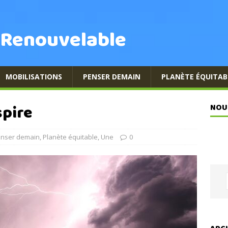
 Renouvelable
MOBILISATIONS
PENSER DEMAIN
PLANÈTE ÉQUITAB
spire
NOU
nser demain
,
Planète équitable
,
Une
0