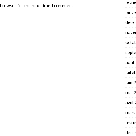
févri
 browser for the next time I comment.
janvi
déce
nove
octo
sept
août
juille
juin 
mai 
avril
mars
févri
déce