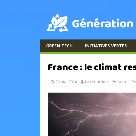
Génération
GREEN TECH
INITIATIVES VERTES
France : le climat re
23 mai 2024
La rédaction
Autres
,
Pe