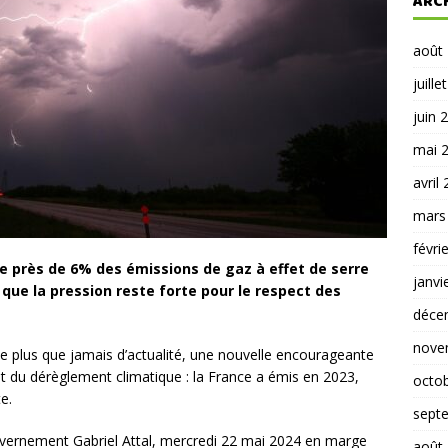
ARC
août
juille
juin 
mai 
avril
mars
févri
 près de 6% des émissions de gaz à effet de serre
janvi
s que la pression reste forte pour le respect des
déce
nove
te plus que jamais d’actualité, une nouvelle encourageante
nt du dérèglement climatique : la France a émis en 2023,
octo
e.
sept
ouvernement Gabriel Attal, mercredi 22 mai 2024 en marge
août