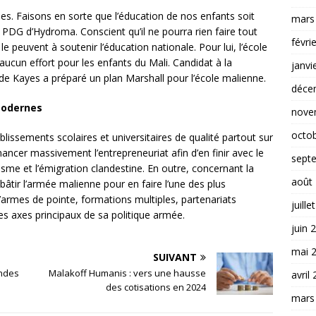
es. Faisons en sorte que l’éducation de nos enfants soit
mars
le PDG d’Hydroma. Conscient qu’il ne pourra rien faire tout
févri
 le peuvent à soutenir l’éducation nationale. Pour lui, l’école
a aucun effort pour les enfants du Mali. Candidat à la
janvi
é de Kayes a préparé un plan Marshall pour l’école malienne.
déce
 modernes
nove
octo
blissements scolaires et universitaires de qualité partout sur
financer massivement l’entrepreneuriat afin d’en finir avec le
sept
sme et l’émigration clandestine. En outre, concernant la
août
bâtir l’armée malienne pour en faire l’une des plus
’armes de pointe, formations multiples, partenariats
juille
 les axes principaux de sa politique armée.
juin 
mai 
SUIVANT
ndes
Malakoff Humanis : vers une hausse
avril
des cotisations en 2024
mars