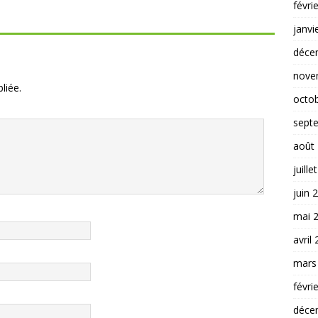
févri
janvi
déce
nove
liée.
octo
sept
août
juille
juin 
mai 
avril
mars
févri
déce