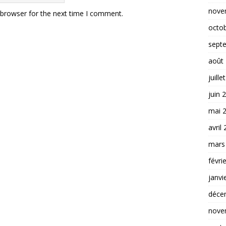
nove
 browser for the next time I comment.
octo
sept
août
juille
juin 
mai 
avril
mars
févri
janvi
déce
nove