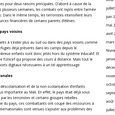
es pour deux raisons principales. D’abord à cause de la
juille
is plusieurs semaines, les combats ont repris entre l’armée
. Dans le même temps, les terroristes intensifient leurs
juin 
rces financières de certains parents d’élèves.
mai 
pays voisins
avril
mars
tants à s’exiler plus au sud ou dans des pays voisins comme
réfugiés déjà présents dans les camps depuis le
févri
breux enfants sont donc jetés hors du système éducatif. Et
janvi
 l’Unicef qui propose des cours à distance. Mais tout le
orts digitaux nécessaires à un tel apprentissage.
déce
ionales
nove
octo
 déscolarisation et de la non-scolarisation d’enfants
lus importante au Mali. En effet, le pays était déjà sous
sept
 par les terroristes et certains groupes rebelles
août
tie du pays, ces combattants ont coupé des ressources à
 internationales sont venues s’ajouter aux problèmes des
juille