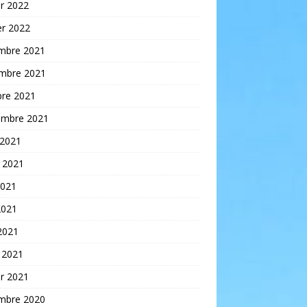
er 2022
er 2022
mbre 2021
mbre 2021
bre 2021
embre 2021
 2021
t 2021
2021
2021
 2021
 2021
er 2021
mbre 2020