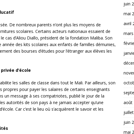
juin 
ducatif
mai 
avril
risée. De nombreux parents n’ont plus les moyens de
urnitures scolaires. Certains acteurs nationaux essaient de
mars
 le cas d’Aliou Diallo, président de la fondation Maliba. Son
févri
e année des kits scolaires aux enfants de familles démunies,
galement des bourses d’études pour l’étranger aux élèves les
janvi
déce
 privée d’école
nove
octo
bilite les salles de classe dans tout le Mali. Par ailleurs, son
nds propres pour payer les salaires de certains enseignants
sept
ns un message à ses compatriotes, publié le jour de la
août
 les autorités de son pays à ne jamais accepter qu’une
école. Car c’est le lieu où s’acquièrent le savoir et les
juille
juin 
rités
mai 