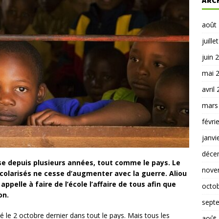
ARC
août
juille
juin 
mai 
avril
mars
févri
janvi
déce
ise depuis plusieurs années, tout comme le pays. Le
nove
colarisés ne cesse d’augmenter avec la guerre. Aliou
appelle à faire de l’école l’affaire de tous afin que
octo
on.
sept
 le 2 octobre dernier dans tout le pays. Mais tous les
août