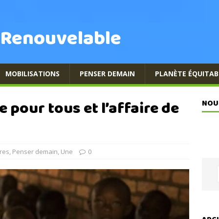
 Renouvelable
MOBILISATIONS
PENSER DEMAIN
PLANÈTE ÉQUITAB
re pour tous et l’affaire de
NOU
res
,
Penser demain
,
Une
0