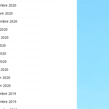
mbre 2020
bre 2020
embre 2020
 2020
t 2020
2020
2020
 2020
 2020
er 2020
er 2020
mbre 2019
mbre 2019