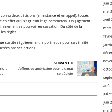
juin 
mai 
à connu deux décisions (en instance et en appel), toutes
avril
e en effet qu’il s’agit d’un litige commercial. Un jugement
chainement se pourvoir en cassation. Du côté de la
mars
 les règles.
févri
ique suscite régulièrement la polémique pour sa vénalité
janvi
ctées par ses actions.
déce
nove
SUIVANT
ns le
L’offensive américaine pour le climat
octo
pas
se déploie
sept
août
juille
juin 
mai 