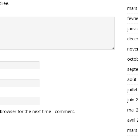
liée.
mars
févri
janvi
déce
nove
octo
sept
août
juille
juin 
mai 
 browser for the next time I comment.
avril
mars