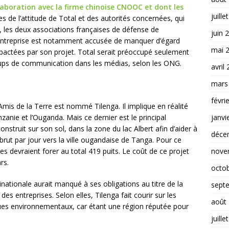
laboration avec la firme chinoise CNOOC et dont les
juille
es de l’attitude de Total et des autorités concernées, qui
, les deux associations françaises de défense de
juin 
L’entreprise est notamment accusée de manquer d’égard
mai 
mpactées par son projet. Total serait préoccupé seulement
coups de communication dans les médias, selon les ONG.
avril
mars
févri
 Amis de la Terre est nommé Tilenga. Il implique en réalité
janvi
anzanie et l’Ouganda. Mais ce dernier est le principal
onstruit sur son sol, dans la zone du lac Albert afin d’aider à
déce
rut par jour vers la ville ougandaise de Tanga. Pour ce
nove
es devraient forer au total 419 puits. Le coût de ce projet
rs.
octo
inationale aurait manqué à ses obligations au titre de la
sept
 des entreprises. Selon elles, Tilenga fait courir sur les
août
ques environnementaux, car étant une région réputée pour
juille