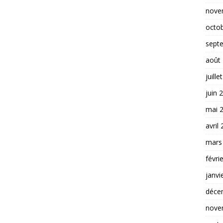
nove
octo
sept
août
juille
juin 
mai 
avril
mars
févri
janvi
déce
nove