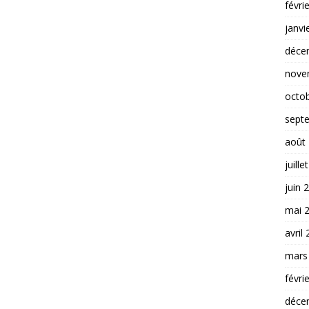
févri
janvi
déce
nove
octo
sept
août
juille
juin 
mai 
avril
mars
févri
déce