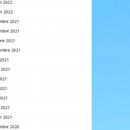
er 2022
er 2022
mbre 2021
mbre 2021
bre 2021
embre 2021
 2021
t 2021
2021
2021
 2021
 2021
er 2021
mbre 2020