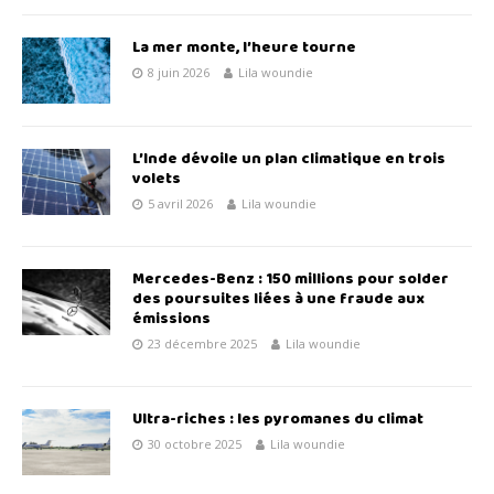
La mer monte, l’heure tourne
8 juin 2026
Lila woundie
L’Inde dévoile un plan climatique en trois
volets
5 avril 2026
Lila woundie
Mercedes-Benz : 150 millions pour solder
des poursuites liées à une fraude aux
émissions
23 décembre 2025
Lila woundie
Ultra-riches : les pyromanes du climat
30 octobre 2025
Lila woundie