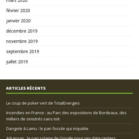
mars 2020
février 2020
janvier 2020
décembre 2019
novembre 2019
septembre 2019
juillet 2019
ARTICLES RÉCENTS
Le coup de poker vert de TotalEnergies
Incendies en France : au Parc des expositions de Bordeaux, des
milliers de sinistrés sans toit
Dangote à Lamu : le pari fossile qui inquiète
Arkansas : le pari solaire de Google pour ses data centers