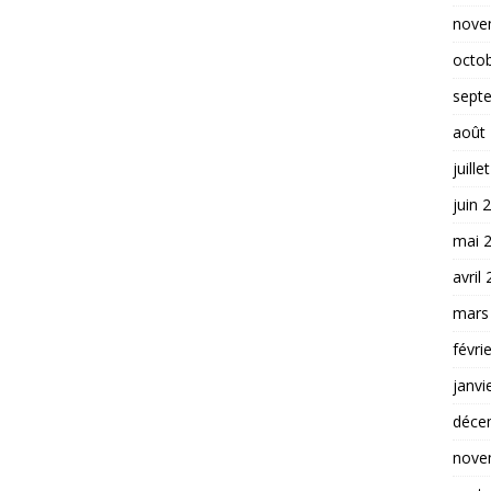
nove
octo
sept
août
juille
juin 
mai 
avril
mars
févri
janvi
déce
nove