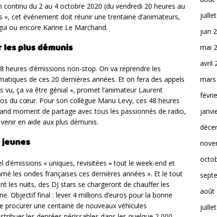
en continu du 2 au 4 octobre 2020 (du vendredi 20 heures au
juille
 », cet événement doit réunir une trentaine d’animateurs,
gui ou encore Karine Le Marchand.
juin 
 les plus démunis
mai 
avril
48 heures d’émissions non-stop. On va reprendre les
mars
smatiques de ces 20 dernières années. Et on fera des appels
s vu, ça va être génial », promet l’animateur Laurent
févri
os du cœur. Pour son collègue Manu Levy, ces 48 heures
janvi
grand moment de partage avec tous les passionnés de radio,
r venir en aide aux plus démunis.
déce
s jeunes
nove
octo
 d’émissions « uniques, revisitées » tout le week-end et
hmé les ondes françaises ces dernières années ». Et le tout
sept
t les nuits, des DJ stars se chargeront de chauffer les
août
ne. Objectif final : lever 4 millions d’euros pour la bonne
se procurer une centaine de nouveaux véhicules
juille
distribuer les denrées périssables dans les quelque 2 000