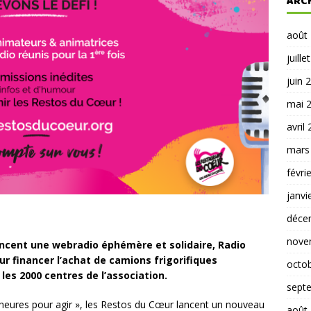
ARC
août
juille
juin 
mai 
avril
mars
févri
janvi
déce
nove
ancent une webradio éphémère et solidaire, Radio
our financer l’achat de camions frigorifiques
octo
les 2000 centres de l’association.
sept
 heures pour agir », les Restos du Cœur lancent un nouveau
août