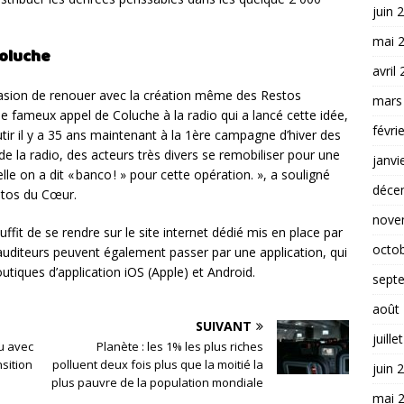
juin 
mai 
Coluche
avril
ccasion de renouer avec la création même des Restos
mars
 le fameux appel de Coluche à la radio qui a lancé cette idée,
févri
tir il y a 35 ans maintenant à la 1ère campagne d’hiver des
de la radio, des acteurs très divers se remobiliser pour une
janvi
lle on a dit « banco ! » pour cette opération. », a souligné
déce
stos du Cœur.
nove
uffit de se rendre sur le site internet dédié mis en place par
octo
 auditeurs peuvent également passer par une application, qui
utiques d’application iOS (Apple) et Android.
sept
août
SUIVANT
juille
vu avec
Planète : les 1% les plus riches
nsition
polluent deux fois plus que la moitié la
juin 
plus pauvre de la population mondiale
mai 