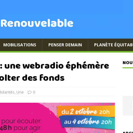
 Renouvelable
MOBILISATIONS
PENSER DEMAIN
PLANÈTE ÉQUITAB
 : une webradio éphémère
NOU
olter des fonds
lidarités
,
Une
0