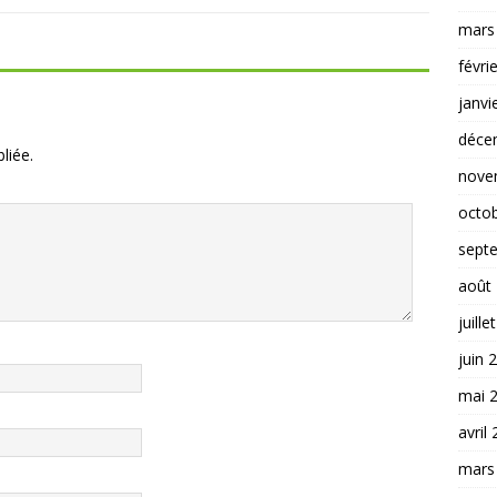
mars
févri
janvi
déce
liée.
nove
octo
sept
août
juille
juin 
mai 
avril
mars