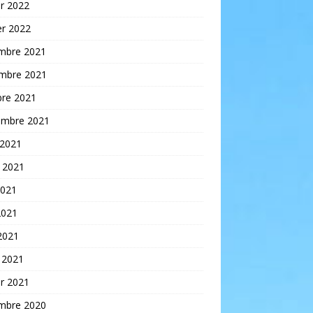
er 2022
er 2022
mbre 2021
mbre 2021
bre 2021
embre 2021
 2021
t 2021
2021
2021
 2021
 2021
er 2021
mbre 2020