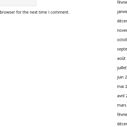
févri
janvi
 browser for the next time I comment.
déce
nove
octo
sept
août
juille
juin 
mai 
avril
mars
févri
déce