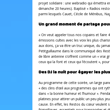
projet solidaire : une webradio qui émettra 
dimanche 20 heures). Baptisé « Radios restos
parmi lesquels Cauet, Cécile de Ménibus, Na
Un grand moment de partage pour
« On veut appeler tous nos copains et faire 
émissions cultes avec les voix les plus chari
aux dons, ça va être un truc unique, du jamai
Petitguillaume dans le communiqué des Rest
de libre antenne s’offrent comme un « vrai 
ceux qui la font et ceux qui l’écoutent », pou
Des DJ la nuit pour égayer les plu
Au programme de cette soirée, un large panel
« des clins d’œil aux programmes qui ont ryt
dans « la bonne humeur et l’humour ». Pendan
platines pour attirer un public un peu plus jeu
cause. En effet, les Restos du cœur veulent 
frigorifiques, essentiels pour transporter et 