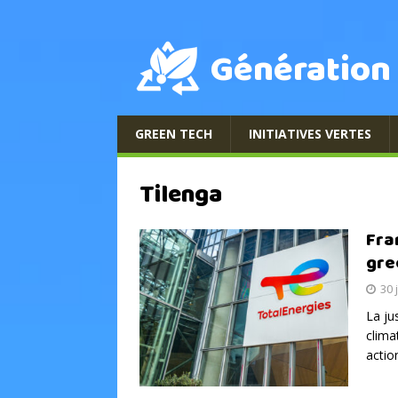
Génération
GREEN TECH
INITIATIVES VERTES
Tilenga
Fra
gre
30 
La ju
clima
actio