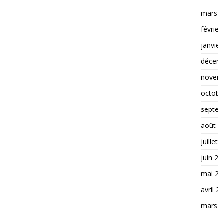
mars
févri
janvi
déce
nove
octo
sept
août
juille
juin 
mai 
avril
mars