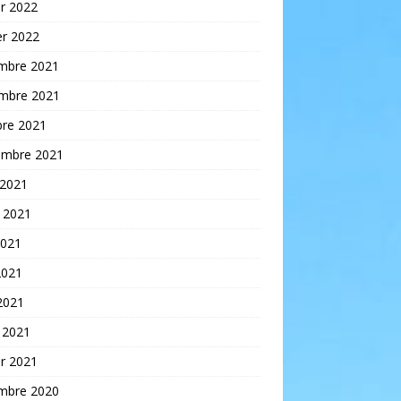
er 2022
er 2022
mbre 2021
mbre 2021
bre 2021
embre 2021
 2021
t 2021
2021
2021
 2021
 2021
er 2021
mbre 2020