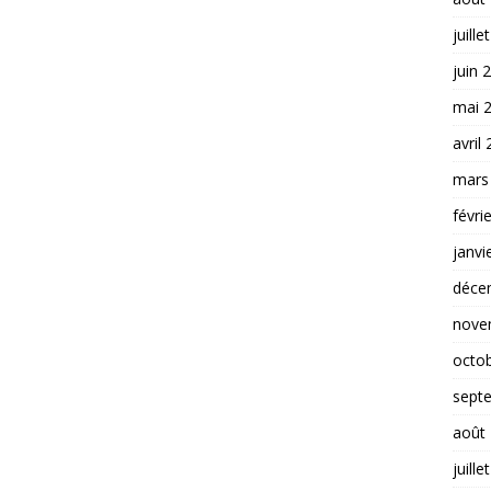
juille
juin 
mai 
avril
mars
févri
janvi
déce
nove
octo
sept
août
juille