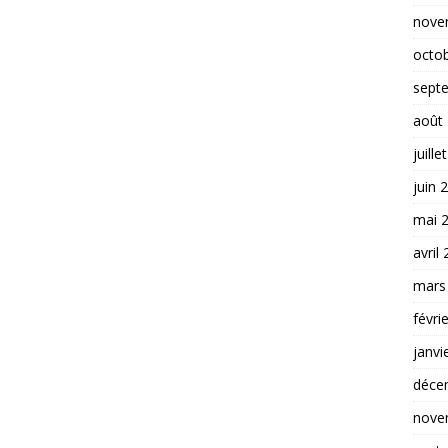
nove
octo
sept
août
juille
juin 
mai 
avril
mars
févri
janvi
déce
nove