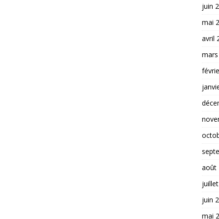
juin 
mai 
avril
mars
févri
janvi
déce
nove
octo
sept
août
juille
juin 
mai 