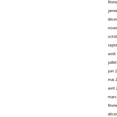
févri
janvi
déce
nove
octo
sept
août
juille
juin 
mai 
avril
mars
févri
déce