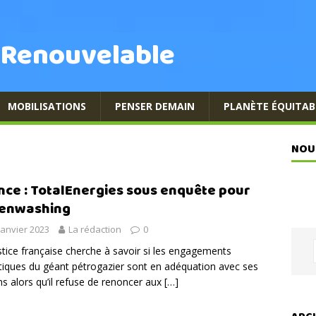
 Renouvelable
MOBILISATIONS
PENSER DEMAIN
PLANÈTE ÉQUITAB
NOU
nce : TotalEnergies sous enquête pour
enwashing
janvier 2023
La rédaction
0
stice française cherche à savoir si les engagements
tiques du géant pétrogazier sont en adéquation avec ses
ns alors qu’il refuse de renoncer aux
[…]