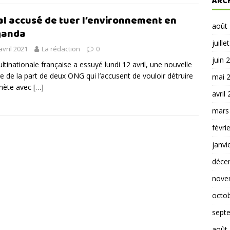
ARC
al accusé de tuer l’environnement en
août
ganda
juille
avril 2021
La rédaction
0
juin 
ltinationale française a essuyé lundi 12 avril, une nouvelle
e de la part de deux ONG qui l’accusent de vouloir détruire
mai 
anète avec
[…]
avril
mars
févri
janvi
déce
nove
octo
sept
août