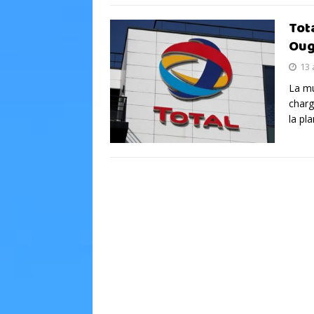
Tot
Ou
13 
La mu
charg
la pl