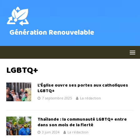
Génération Renouvelable
LGBTQ+
L’Église ouvre ses portes aux catholiques
LGBTQ+
7 septembre 2025
La rédaction
Thaïlande : la communauté LGBTQ+ entre
dans son mois de la fierté
3 juin 2024
La rédaction