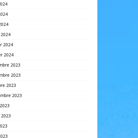
2024
2024
 2024
 2024
er 2024
er 2024
mbre 2023
mbre 2023
bre 2023
embre 2023
 2023
t 2023
2023
2023