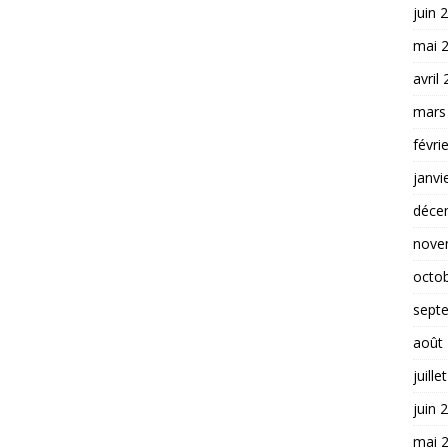
juin 
mai 
avril
mars
févri
janvi
déce
nove
octo
sept
août
juille
juin 
mai 