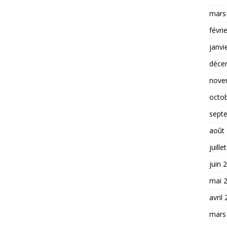
mars
févri
janvi
déce
nove
octo
sept
août
juille
juin 
mai 
avril
mars