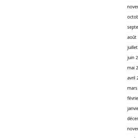
nove
octo
sept
août
juille
juin 
mai 
avril
mars
févri
janvi
déce
nove