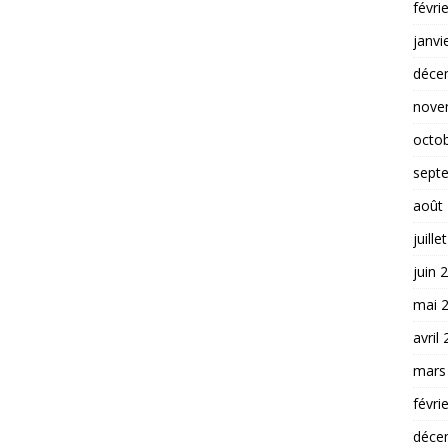
févri
janvi
déce
nove
octo
sept
août
juille
juin 
mai 
avril
mars
févri
déce