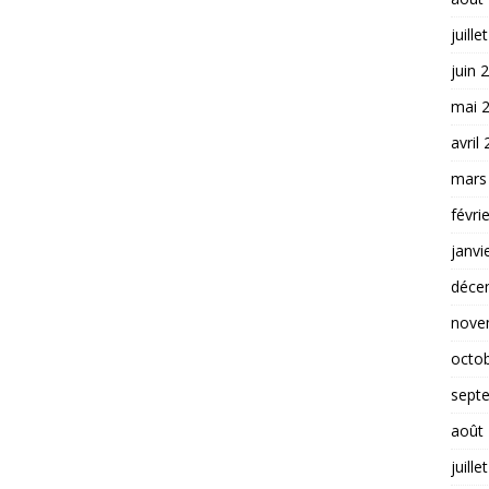
juille
juin 
mai 
avril
mars
févri
janvi
déce
nove
octo
sept
août
juille