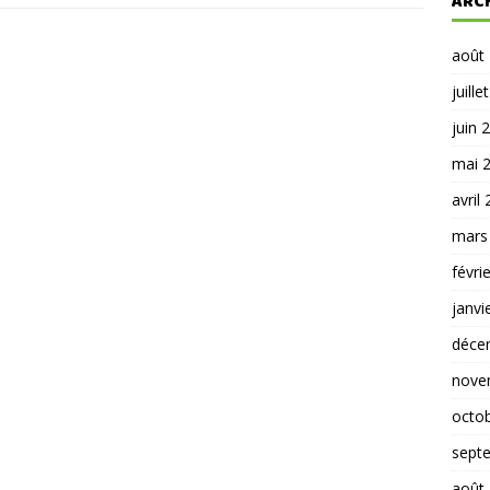
ARC
août
juille
juin 
mai 
avril
mars
févri
janvi
déce
nove
octo
sept
août