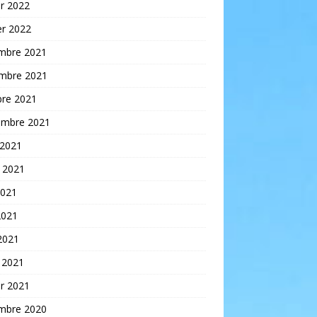
er 2022
er 2022
mbre 2021
mbre 2021
bre 2021
embre 2021
 2021
t 2021
2021
2021
 2021
 2021
er 2021
mbre 2020