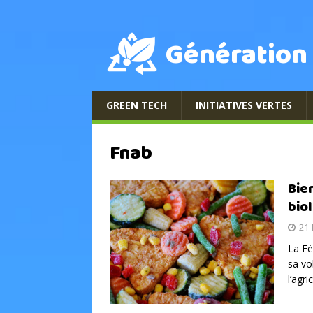
Génération
GREEN TECH
INITIATIVES VERTES
Fnab
Bie
bio
21 
La Fé
sa vo
l’agr