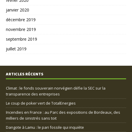
février 2020
janvier 2020
décembre 2019
novembre 2019
septembre 2019
juillet 2019
ARTICLES RÉCENTS
Climat : le fonds souverain norvégien défie la SEC sur la
transparence des entreprises
Le coup de poker vert de TotalEnergies
Incendies en France : au Parc des expositions de Bordeaux, des
milliers de sinistrés sans toit
Dangote à Lamu : le pari fossile qui inquiète