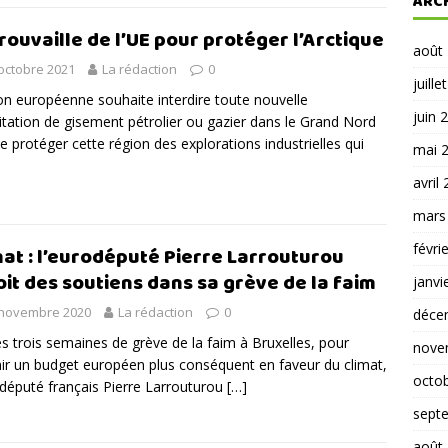
ARC
trouvaille de l’UE pour protéger l’Arctique
août
octobre 2021
La rédaction
0
juille
on européenne souhaite interdire toute nouvelle
juin 
itation de gisement pétrolier ou gazier dans le Grand Nord
de protéger cette région des explorations industrielles qui
mai 
avril
mars
févri
mat : l’eurodéputé Pierre Larrouturou
oit des soutiens dans sa grève de la faim
janvi
 novembre 2020
La rédaction
0
déce
 trois semaines de grève de la faim à Bruxelles, pour
nove
ir un budget européen plus conséquent en faveur du climat,
octo
odéputé français Pierre Larrouturou
[…]
sept
août