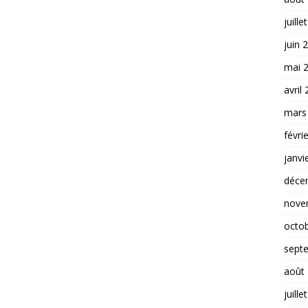
juille
juin 
mai 
avril
mars
févri
janvi
déce
nove
octo
sept
août
juille