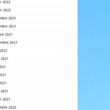
er 2022
er 2022
mbre 2021
mbre 2021
bre 2021
embre 2021
 2021
t 2021
2021
2021
 2021
 2021
er 2021
mbre 2020