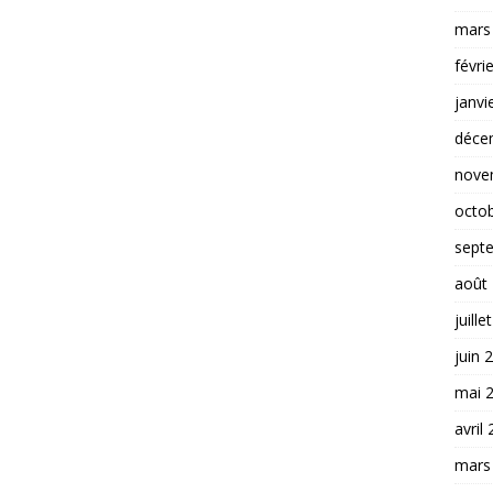
mars
févri
janvi
déce
nove
octo
sept
août
juille
juin 
mai 
avril
mars