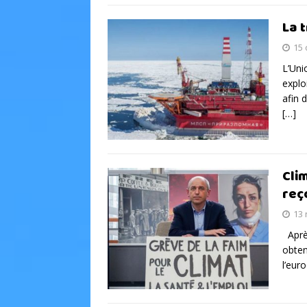
La 
15 
L’Uni
explo
afin 
[…]
Cli
reç
13
Après
obten
l’eur