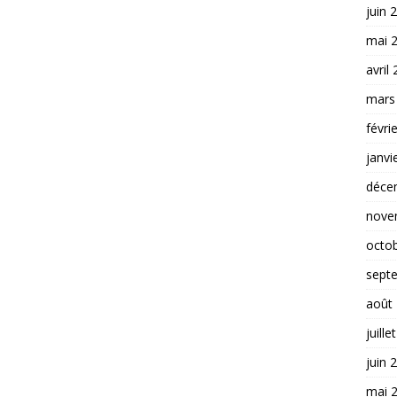
juin 
mai 
avril
mars
févri
janvi
déce
nove
octo
sept
août
juille
juin 
mai 