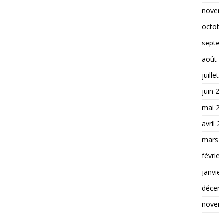
nove
octo
sept
août
juille
juin 
mai 
avril
mars
févri
janvi
déce
nove