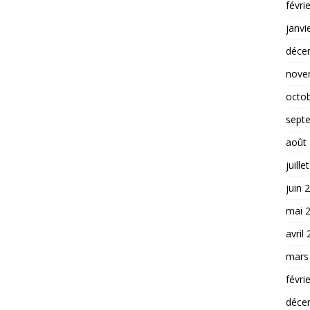
févri
janvi
déce
nove
octo
sept
août
juille
juin 
mai 
avril
mars
févri
déce