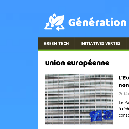
Génération
GREEN TECH
INITIATIVES VERTES
union européenne
L’E
nor
14 
Le Pa
à réd
conso