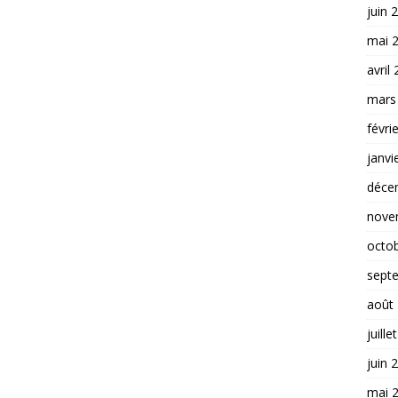
juin 
mai 
avril
mars
févri
janvi
déce
nove
octo
sept
août
juille
juin 
mai 