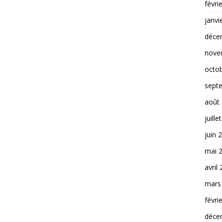
févri
janvi
déce
nove
octo
sept
août
juille
juin 
mai 
avril
mars
févri
déce