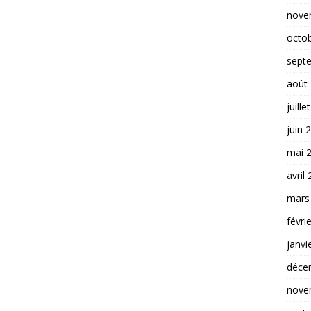
nove
octo
sept
août
juille
juin 
mai 
avril
mars
févri
janvi
déce
nove