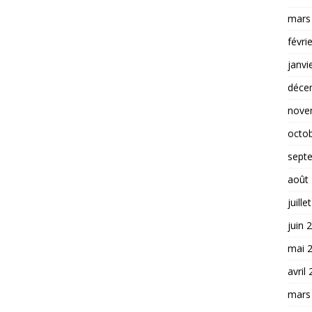
mars
févri
janvi
déce
nove
octo
sept
août
juille
juin 
mai 
avril
mars