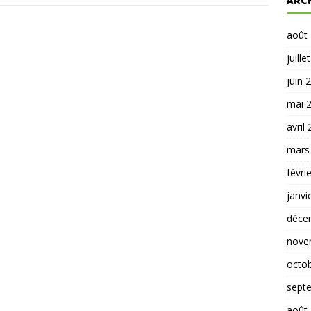
ARC
août
juille
juin 
mai 
avril
mars
févri
janvi
déce
nove
octo
sept
août