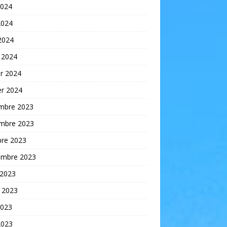
2024
2024
 2024
 2024
er 2024
er 2024
mbre 2023
mbre 2023
bre 2023
embre 2023
 2023
t 2023
2023
2023