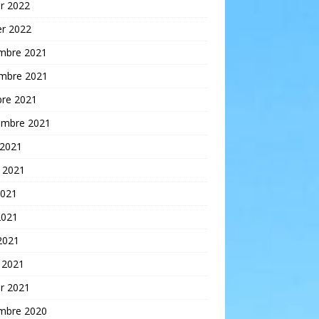
er 2022
er 2022
mbre 2021
mbre 2021
bre 2021
embre 2021
 2021
t 2021
2021
2021
 2021
 2021
er 2021
mbre 2020