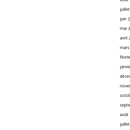
juille
juin 
mai 
avril
mars
févri
janvi
déce
nove
octo
sept
août
juille