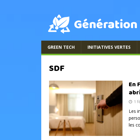
Génération
GREEN TECH
INITIATIVES VERTES
SDF
En 
abr
1 f
Les i
pers
les c