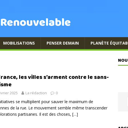
 Renouvelable
MOBILISATIONS
PENSER DEMAIN
PLANÈTE ÉQUITAB
NOU
France, les villes s’arment contre le sans-
isme
évrier 2025
La rédaction
0
nitiatives se multiplient pour sauver le maximum de
onnes de la rue. Le mouvement semble même transcender
olorations partisanes. Il est des choses,
[…]