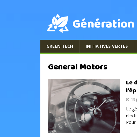
Génération
GREEN TECH
INITIATIVES VERTES
General Motors
Le 
l’é
13 
Le gé
élect
Pour 