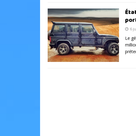
Éta
por
6 j
Le gé
milli
préte