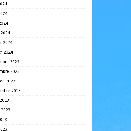
2024
2024
 2024
 2024
er 2024
er 2024
mbre 2023
mbre 2023
bre 2023
embre 2023
 2023
t 2023
2023
2023