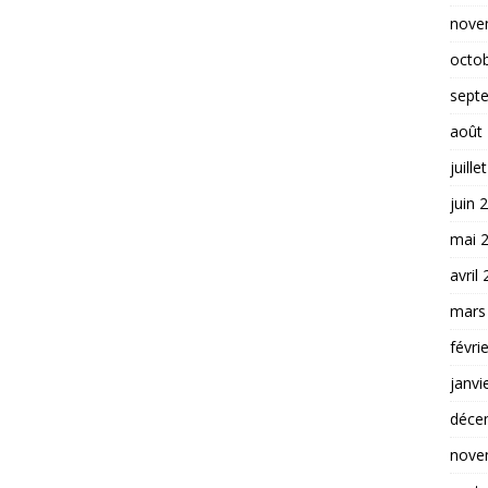
nove
octo
sept
août
juille
juin 
mai 
avril
mars
févri
janvi
déce
nove