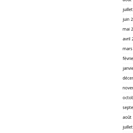
juille
juin 
mai 
avril
mars
févri
janvi
déce
nove
octo
sept
août
juille