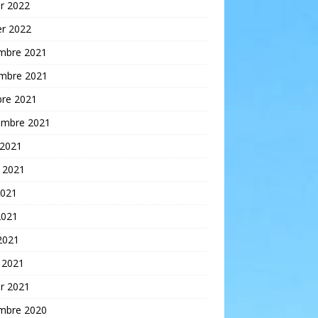
er 2022
er 2022
mbre 2021
mbre 2021
bre 2021
embre 2021
 2021
t 2021
2021
2021
 2021
 2021
er 2021
mbre 2020