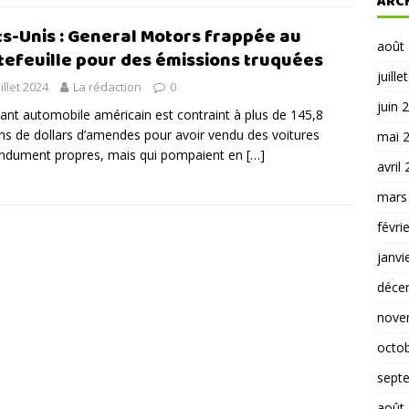
ARC
ts-Unis : General Motors frappée au
août
tefeuille pour des émissions truquées
juille
uillet 2024
La rédaction
0
juin 
ant automobile américain est contraint à plus de 145,8
ons de dollars d’amendes pour avoir vendu des voitures
mai 
ndument propres, mais qui pompaient en
[…]
avril
mars
févri
janvi
déce
nove
octo
sept
août