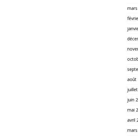
mars
févri
janvi
déce
nove
octo
sept
août
juille
juin 
mai 
avril
mars