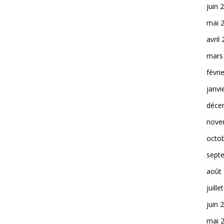
juin 
mai 
avril
mars
févri
janvi
déce
nove
octo
sept
août
juille
juin 
mai 