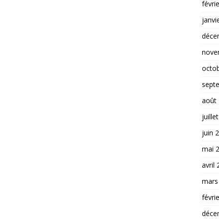
févri
janvi
déce
nove
octo
sept
août
juille
juin 
mai 
avril
mars
févri
déce