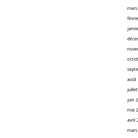
mars
févri
janvi
déce
nove
octo
sept
août
juille
juin 
mai 
avril
mars