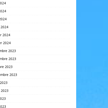
2024
2024
 2024
 2024
er 2024
er 2024
mbre 2023
mbre 2023
bre 2023
embre 2023
 2023
t 2023
2023
2023