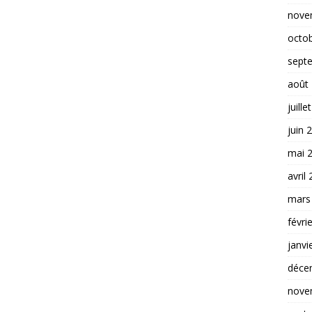
nove
octo
sept
août
juille
juin 
mai 
avril
mars
févri
janvi
déce
nove