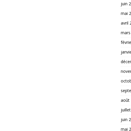
juin 
mai 
avril
mars
févri
janvi
déce
nove
octo
sept
août
juille
juin 
mai 