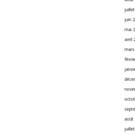
juille
juin 
mai 
avril
mars
févri
janvi
déce
nove
octo
sept
août
juille