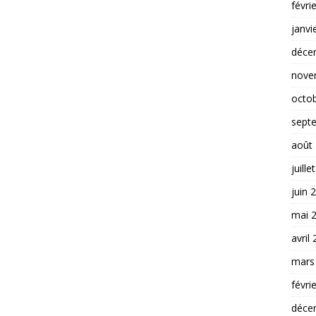
févri
janvi
déce
nove
octo
sept
août
juille
juin 
mai 
avril
mars
févri
déce