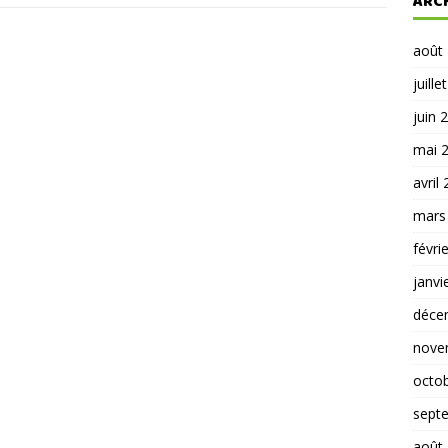
ARC
août
juille
juin 
mai 
avril
mars
févri
janvi
déce
nove
octo
sept
août