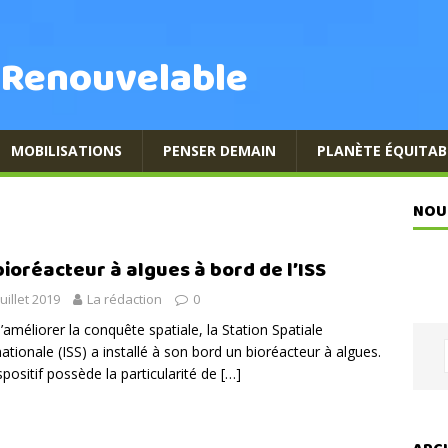
 Renouvelable
MOBILISATIONS
PENSER DEMAIN
PLANÈTE ÉQUITAB
NOU
bioréacteur à algues à bord de l’ISS
juillet 2019
La rédaction
0
d’améliorer la conquête spatiale, la Station Spatiale
nationale (ISS) a installé à son bord un bioréacteur à algues.
spositif possède la particularité de
[…]