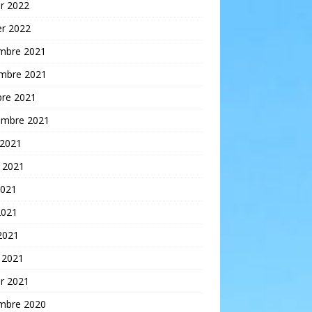
er 2022
er 2022
mbre 2021
mbre 2021
bre 2021
embre 2021
 2021
t 2021
2021
2021
 2021
 2021
er 2021
mbre 2020