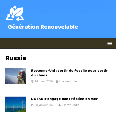
Génération Renouvelable
Russie
Royaume-Uni : sortir du fossile pour sortir
du chaos
14 mars 2026
Lila woundie
L’OTAN s’engage dans l’éolien en mer
28 janvier 2026
Lila woundie