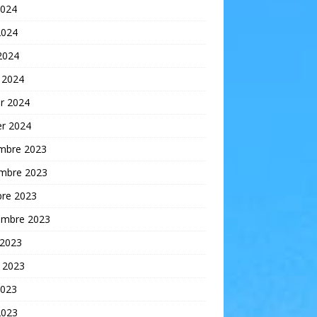
2024
2024
 2024
 2024
er 2024
er 2024
mbre 2023
mbre 2023
bre 2023
embre 2023
 2023
t 2023
2023
2023