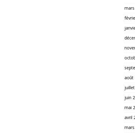
mars
févri
janvi
déce
nove
octo
sept
août
juille
juin 
mai 
avril
mars