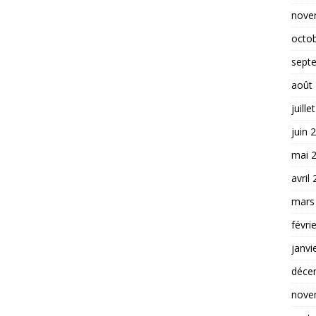
nove
octo
sept
août
juille
juin 
mai 
avril
mars
févri
janvi
déce
nove