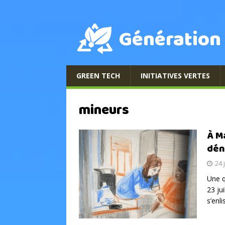
Génération
GREEN TECH
INITIATIVES VERTES
mineurs
À M
dén
24 
Une q
23 ju
s’enl