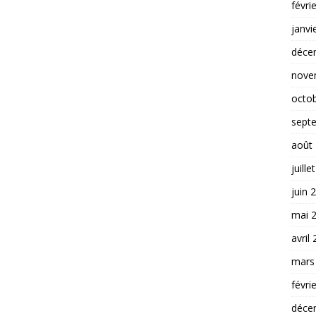
févri
janvi
déce
nove
octo
sept
août
juille
juin 
mai 
avril
mars
févri
déce