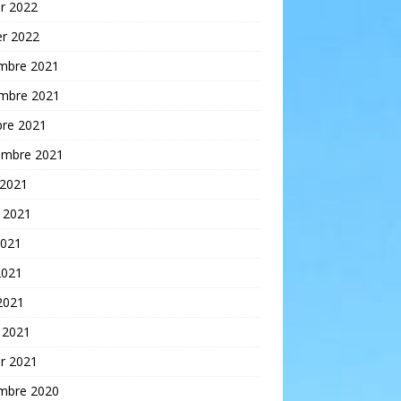
er 2022
er 2022
mbre 2021
mbre 2021
bre 2021
embre 2021
 2021
t 2021
2021
2021
 2021
 2021
er 2021
mbre 2020