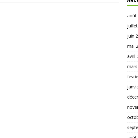
ARC
août
juille
juin 
mai 
avril
mars
févri
janvi
déce
nove
octo
sept
août