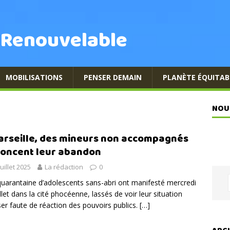
 Renouvelable
MOBILISATIONS
PENSER DEMAIN
PLANÈTE ÉQUITAB
NOU
arseille, des mineurs non accompagnés
oncent leur abandon
juillet 2025
La rédaction
0
uarantaine d’adolescents sans-abri ont manifesté mercredi
illet dans la cité phocéenne, lassés de voir leur situation
iser faute de réaction des pouvoirs publics.
[…]