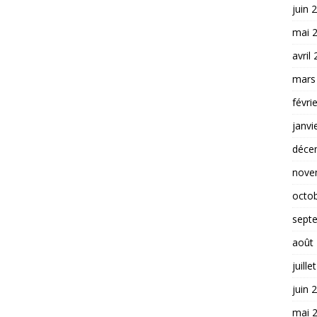
juin 
mai 
avril
mars
févri
janvi
déce
nove
octo
sept
août
juille
juin 
mai 