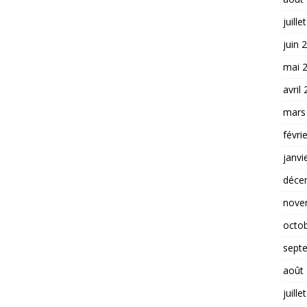
juille
juin 
mai 
avril
mars
févri
janvi
déce
nove
octo
sept
août
juille