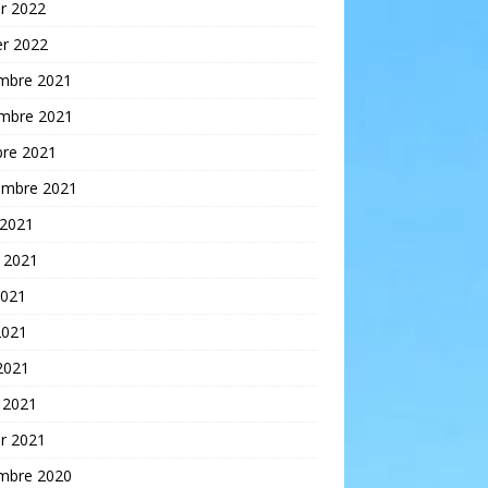
er 2022
er 2022
mbre 2021
mbre 2021
bre 2021
embre 2021
 2021
t 2021
2021
2021
 2021
 2021
er 2021
mbre 2020