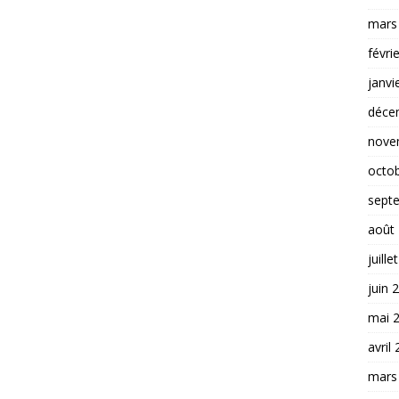
mars
févri
janvi
déce
nove
octo
sept
août
juille
juin 
mai 
avril
mars