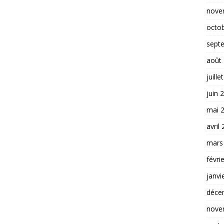
nove
octo
sept
août
juille
juin 
mai 
avril
mars
févri
janvi
déce
nove