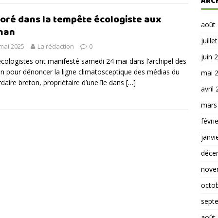
ARC
loré dans la tempête écologiste aux
août
nan
juille
mai 2025
La rédaction
0
juin 
cologistes ont manifesté samedi 24 mai dans l’archipel des
n pour dénoncer la ligne climatosceptique des médias du
mai 
ardaire breton, propriétaire d’une île dans
[…]
avril
mars
févri
janvi
déce
nove
octo
sept
août