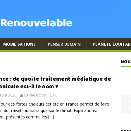
 Renouvelable
MOBILISATIONS
PENSER DEMAIN
PLANÈTE ÉQUITAB
NOU
nce : de quoi le traitement médiatique de
anicule est-il le nom ?
août 2025
La rédaction
0
tour des fortes chaleurs cet été en France permet de faire
an du travail journalistique sur le climat. Explications.
ent présentés comme les
[…]