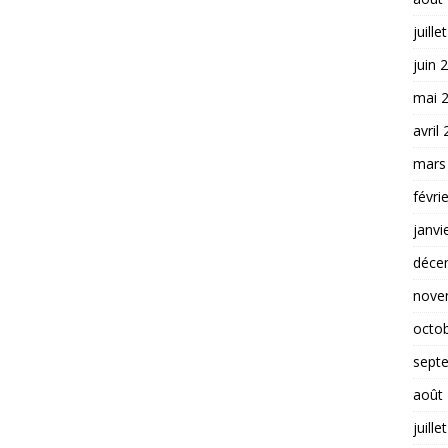
juille
juin 
mai 
avril
mars
févri
janvi
déce
nove
octo
sept
août
juille