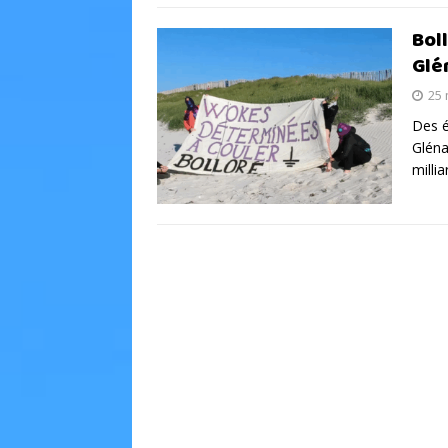
Bol
Glé
25 
Des é
Gléna
milli