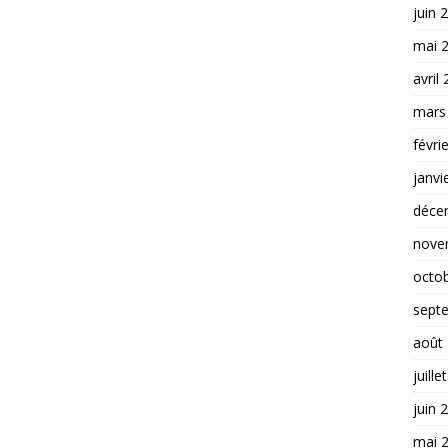
juin 
mai 
avril
mars
févri
janvi
déce
nove
octo
sept
août
juille
juin 
mai 