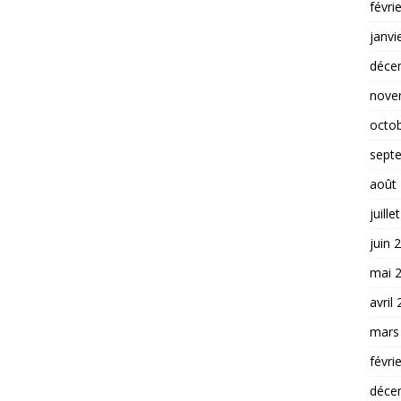
févri
janvi
déce
nove
octo
sept
août
juille
juin 
mai 
avril
mars
févri
déce