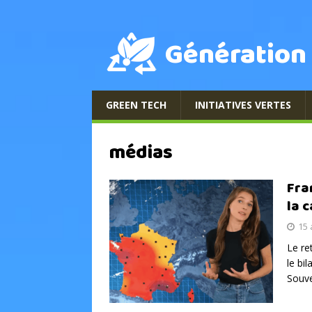
Génération
GREEN TECH
INITIATIVES VERTES
médias
Fra
la c
15 
Le re
le bil
Souv