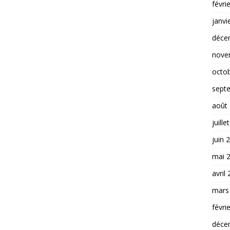
févri
janvi
déce
nove
octo
sept
août
juille
juin 
mai 
avril
mars
févri
déce