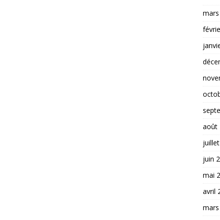
mars
févri
janvi
déce
nove
octo
sept
août
juille
juin 
mai 
avril
mars