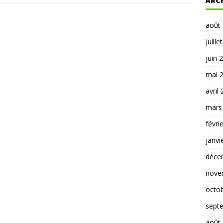
ARC
août
juille
juin 
mai 
avril
mars
févri
janvi
déce
nove
octo
sept
août