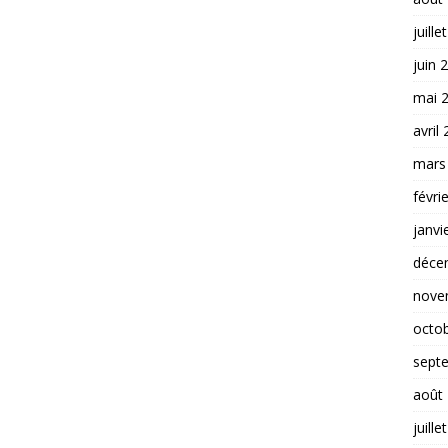
juille
juin 
mai 
avril
mars
févri
janvi
déce
nove
octo
sept
août
juille