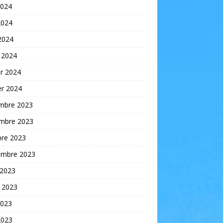
2024
2024
 2024
 2024
er 2024
er 2024
mbre 2023
mbre 2023
bre 2023
embre 2023
 2023
t 2023
2023
2023