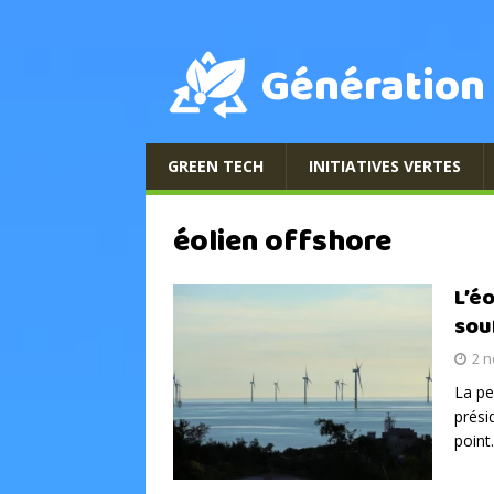
Génération
GREEN TECH
INITIATIVES VERTES
éolien offshore
L’é
sou
2 
La pe
prési
point