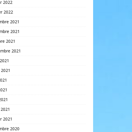
er 2022
er 2022
mbre 2021
mbre 2021
bre 2021
embre 2021
 2021
t 2021
2021
2021
 2021
 2021
er 2021
mbre 2020