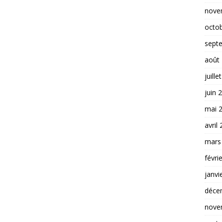
nove
octo
sept
août
juille
juin 
mai 
avril
mars
févri
janvi
déce
nove