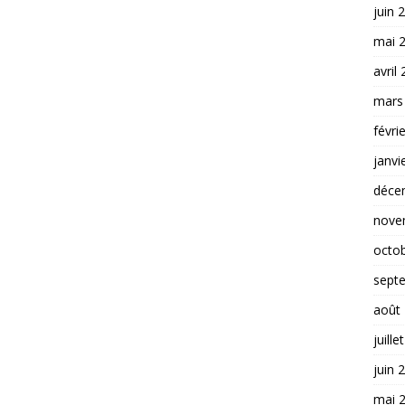
juin 
mai 
avril
mars
févri
janvi
déce
nove
octo
sept
août
juille
juin 
mai 