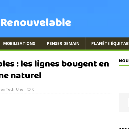
 Renouvelable
MOBILISATIONS
PENSER DEMAIN
PLANÈTE ÉQUITAB
les : les lignes bougent en
NOU
ne naturel
een Tech
,
Une
0