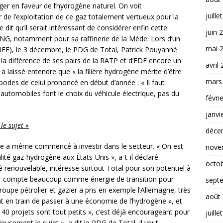
er en faveur de l’hydrogène naturel. On voit
juille
 de l’exploitation de ce gaz totalement vertueux pour la
e dit qu’il serait intéressant de considérer enfin cette
juin 
 ONG, notamment pour sa raffinerie de la Mède. Lors d’un
mai 
é (UFE), le 3 décembre, le PDG de Total, Patrick Pouyanné
A la différence de ses pairs de la RATP et d’EDF encore un
avril
a laissé entendre que « la filière hydrogène mérite d’être
mars
podes de celui prononcé en début d’année : « Il faut
s automobiles font le choix du véhicule électrique, pas du
févri
janvi
le sujet »
déce
pe a même commencé à investir dans le secteur. « On est
nove
ité gaz-hydrogène aux États-Unis », a-t-il déclaré.
octo
ité renouvelable, intéresse surtout Total pour son potentiel à
jor compte beaucoup comme énergie de transition pour
sept
roupe pétrolier et gazier a pris en exemple l’Allemagne, très
août
t en train de passer à une économie de l’hydrogène », et
s 40 projets sont tout petits », c’est déjà encourageant pour
juille
rieusement le sujet », a dit le PDG de Total. Il veut