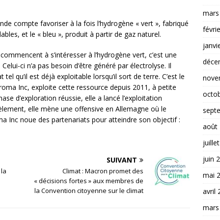
mars
nde compte favoriser à la fois l’hydrogène « vert », fabriqué
févri
les, et le « bleu », produit à partir de gaz naturel.
janvi
commencent à s’intéresser à l’hydrogène vert, c’est une
déce
Celui-ci n’a pas besoin d’être généré par électrolyse. Il
tel qu’il est déjà exploitable lorsqu’il sort de terre. C’est le
nove
roma Inc, exploite cette ressource depuis 2011, à petite
octo
ase d’exploration réussie, elle a lancé l’exploitation
llèlement, elle mène une offensive en Allemagne où le
sept
a Inc noue des partenariats pour atteindre son objectif :
août
juille
juin 
SUIVANT
 la
Climat : Macron promet des
mai 
« décisions fortes » aux membres de
la Convention citoyenne sur le climat
avril
mars