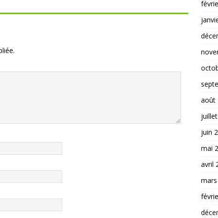
févri
janvi
déce
liée.
nove
octo
sept
août
juille
juin 
mai 
avril
mars
févri
déce