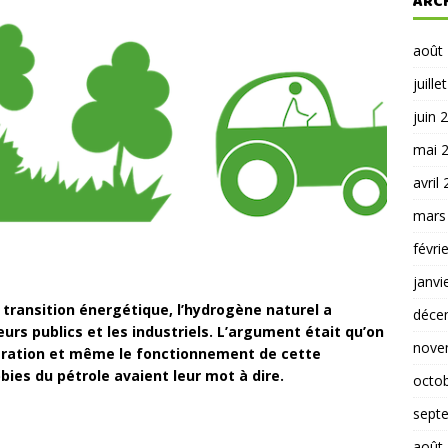
ARC
août
juille
juin 
mai 
avril
mars
févri
janvi
 transition énergétique, l’hydrogène naturel a
déce
rs publics et les industriels. L’argument était qu’on
nove
ération et même le fonctionnement de cette
bbies du pétrole avaient leur mot à dire.
octo
sept
août