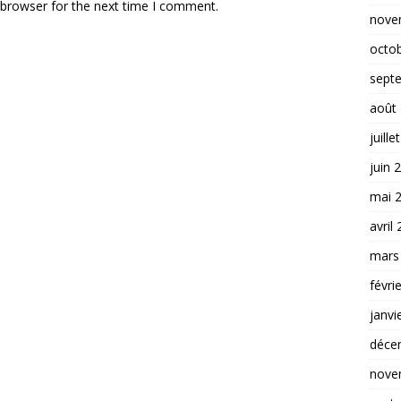
 browser for the next time I comment.
nove
octo
sept
août
juille
juin 
mai 
avril
mars
févri
janvi
déce
nove