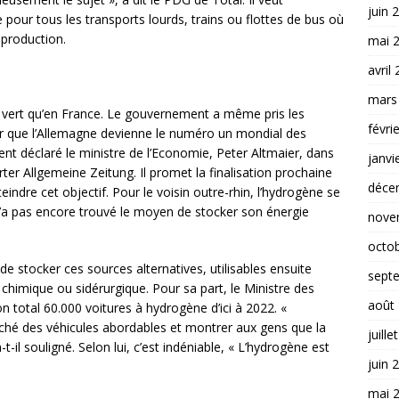
juin 
 pour tous les transports lourds, trains ou flottes de bus où
a production.
mai 
avril
mars
e vert qu’en France. Le gouvernement a même pris les
févri
r que l’Allemagne devienne le numéro un mondial des
nt déclaré le ministre de l’Economie, Peter Altmaier, dans
janvi
ter Allgemeine Zeitung. Il promet la finalisation prochaine
déce
eindre cet objectif. Pour le voisin outre-rhin, l’hydrogène se
 n’a pas encore trouvé le moyen de stocker son énergie
nove
octo
de stocker ces sources alternatives, utilisables ensuite
sept
chimique ou sidérurgique. Pour sa part, le Ministre des
août
n total 60.000 voitures à hydrogène d’ici à 2022. «
rché des véhicules abordables et montrer aux gens que la
juille
-il souligné. Selon lui, c’est indéniable, « L’hydrogène est
juin 
mai 