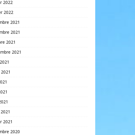
er 2022
er 2022
mbre 2021
mbre 2021
bre 2021
embre 2021
 2021
t 2021
2021
2021
 2021
 2021
er 2021
mbre 2020