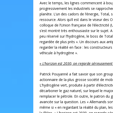
Avec le temps, les lignes commencent à boug
progressivement les industriels se rapprocher
planète. L’un des cadors de l’énergie, Total, s
ressource. Alors qu’il est dans le viseur des
colloque de l’Union française de l’électricit
s’est montré très enthousiaste sur le sujet. 
peu réservé sur l’hydrogène, le boss de Total 
regardée de plus près ». Un discours aux anti
regarder la réalité en face : les constructeur
véhicule à hydrogène ».
« L’horizon est 2030, on regarde sérieusement 
Patrick Pouyanné a fait savoir que son grou
actionnaire de la plus grosse société de mobil
L’hydrogène vert, produite à partir d’électric
décarboner le gaz naturel, sur lequel le ma
remplacer le pétrole. En outre, le patron du g
avancée sur la question. Les « Allemands son
même si « en regardant la réalité du plan, le
la filière. « L’horizon est 2030, on regarde sé