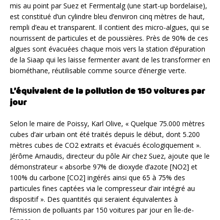
mis au point par Suez et Fermentalg (une start-up bordelaise),
est constitué d’un cylindre bleu d’environ cinq mètres de haut,
rempli d’eau et transparent. Il contient des micro-algues, qui se
nourrissent de particules et de poussières. Près de 90% de ces
algues sont évacuées chaque mois vers la station d’épuration
de la Siaap qui les laisse fermenter avant de les transformer en
biométhane, réutilisable comme source d’énergie verte.
L’équivalent de la pollution de 150 voitures par
jour
Selon le maire de Poissy, Karl Olive, « Quelque 75.000 mètres
cubes d’air urbain ont été traités depuis le début, dont 5.200
mètres cubes de CO2 extraits et évacués écologiquement ».
Jérôme Arnaudis, directeur du pôle Air chez Suez, ajoute que le
démonstrateur « absorbe 97% de dioxyde d’azote [NO2] et
100% du carbone [CO2] ingérés ainsi que 65 à 75% des
particules fines captées via le compresseur d’air intégré au
dispositif ». Des quantités qui ­seraient équivalentes à
l’émission de polluants par 150 voitures par jour en Île-de-