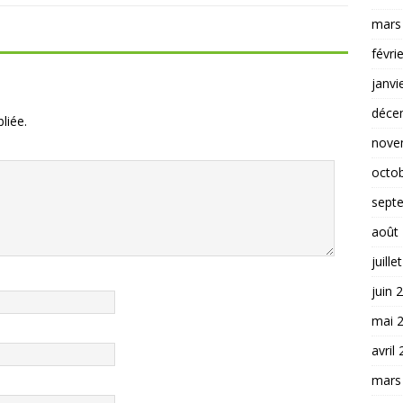
mars
févri
janvi
déce
liée.
nove
octo
sept
août
juille
juin 
mai 
avril
mars