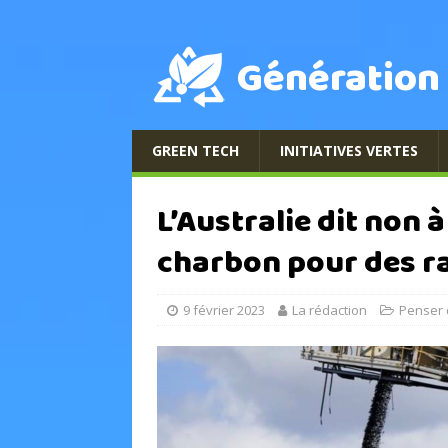
Génération
GREEN TECH
INITIATIVES VERTES
L’Australie dit non 
charbon pour des r
9 février 2023
La rédaction
Penser