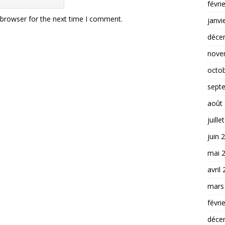
févri
 browser for the next time I comment.
janvi
déce
nove
octo
sept
août
juille
juin 
mai 
avril
mars
févri
déce