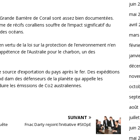
juin 
mai 
a Grande Barrière de Corail sont assez bien documentées.
avril
 de récifs coralliens souffre de l’impact significatif du
 des océans.
mars
en vertu de la loi sur la protection de l’environnement n’en
févri
appétence de l’Australie pour le charbon, un des
janvi
déce
e source d’exportation du pays après le fer. Des expéditions
nove
d dam des défenseurs de la planète qui appelle les
uire les émissions de Co2 australiennes.
octo
sept
août
juille
SUIVANT
uête
Fnac Darty rejoint l’initiative #StOpE
juin 
mai 