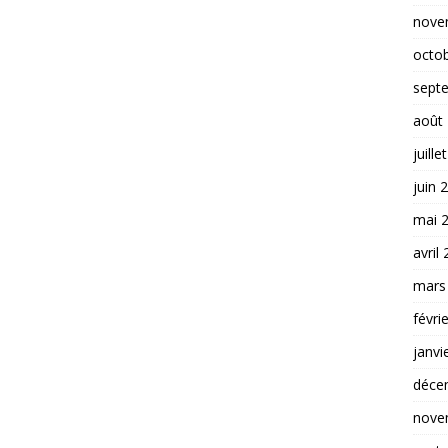
nove
octo
sept
août
juille
juin 
mai 
avril
mars
févri
janvi
déce
nove