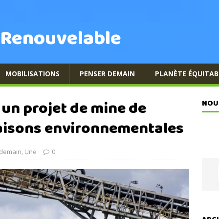
 Renouvelable
MOBILISATIONS
PENSER DEMAIN
PLANÈTE ÉQUITAB
à un projet de mine de
NOU
aisons environnementales
 demain
,
Une
0