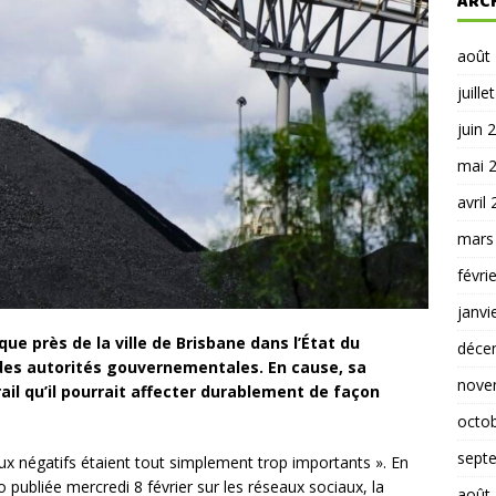
ARC
août
juille
juin 
mai 
avril
mars
févri
janvi
ue près de la ville de Brisbane dans l’État du
déce
des autorités gouvernementales. En cause, sa
nove
ail qu’il pourrait affecter durablement de façon
octo
sept
ux négatifs étaient tout simplement trop importants ». En
publiée mercredi 8 février sur les réseaux sociaux, la
août