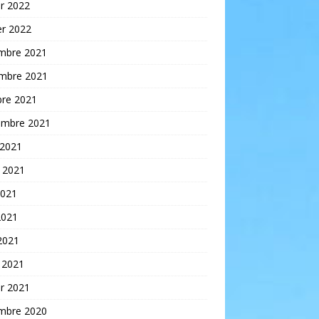
er 2022
er 2022
mbre 2021
mbre 2021
bre 2021
embre 2021
 2021
t 2021
2021
2021
 2021
 2021
er 2021
mbre 2020