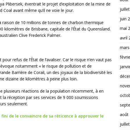
a Plibersek, éventrait le projet d’exploitation de la mine de
juille
d Coal avant même qu’il ne voie le jour.
juin 
s à raison de 10 millions de tonnes de charbon thermique
mai 
700 kilomètres de Brisbane, capitale de l’État du Queensland.
stralien Clive Frederick Palmer.
avril
mars
févri
pour refus de l’État de l’avaliser. Car le risque n’en vaut pas
le évoque notamment « le risque de pollution et de
janvi
ande Barrière de Corail, un des joyaux de la biodiversité les
déce
ne dizaine de kilomètres à peine plus loin.
nove
e plusieurs réactions de la population récemment, à en
octo
fet la réception par ses services de 9 000 soumissions
ours seulement.
sept
août
ni de le convaincre de sa réticence à approuver le
juille