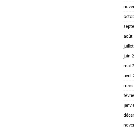
nove
octo
sept
août
juille
juin 
mai 
avril
mars
févri
janvi
déce
nove