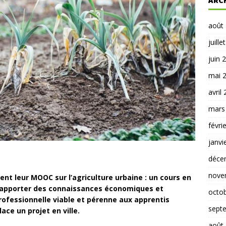
ARC
août
juille
juin 
mai 
avril
mars
févri
janvi
déce
nove
ent leur MOOC sur l’agriculture urbaine : un cours en
 à apporter des connaissances économiques et
octo
professionnelle viable et pérenne aux apprentis
sept
ace un projet en ville.
août