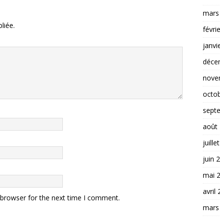
mars
liée.
févri
janvi
déce
nove
octo
sept
août
juille
juin 
mai 
avril
 browser for the next time I comment.
mars