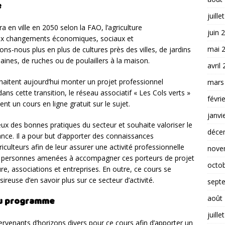
e
juille
 en ville en 2050 selon la FAO, l’agriculture
juin 
 aux changements économiques, sociaux et
mai 
ns-nous plus en plus de cultures près des villes, de jardins
aines, de ruches ou de poulaillers à la maison.
avril
aitent aujourd’hui monter un projet professionnel
mars
ns cette transition, le réseau associatif « Les Cols verts »
févri
nt un cours en ligne gratuit sur le sujet.
janvi
 des bonnes pratiques du secteur et souhaite valoriser le
déce
ance. Il a pour but d’apporter des connaissances
ulteurs afin de leur assurer une activité professionnelle
nove
aux personnes amenées à accompagner ces porteurs de projet
octo
ure, associations et entreprises. En outre, ce cours se
reuse d’en savoir plus sur ce secteur d’activité.
sept
août
 du programme
juille
ervenants d’horizons divers pour ce cours afin d’apporter un