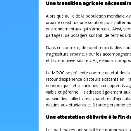
Une transition agricole nécessair
Alors que 80 % de la population mondiale vivra
urbaine constitue une solution pour pallier
environnementaux qui s’amorcent. Ainsi, verro
partagés, de potagers sur toit, de fermes urb
Dans ce contexte, de nombreux citadins souh
d’agriculture urbaine. Pour les accompagner da
et l’acteur universitaire « Agreenium » propose
Le MOOC se présente comme un état des lieux
retour d’expérience d’acteurs existants en Fr
économiques et techniques aux apprentis agric
viable et pérenne. Il s’adresse également 
au sein des collectivités, chambres d’agricult
destine aux étudiants et à toute personne dési
Une attestation délivrée à la fin
Les partenaires ont sollicité de nombreux int