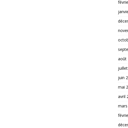
févri
janvi
déce
nove
octo
sept
août
juille
juin 
mai 
avril
mars
févri
déce