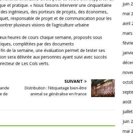
juin 
rique et pratique. « Nous faisons intervenir une cinquantaine
des ingénieurs, des porteurs de projets, des économes,
mai 
rinquet, responsable de projet et de communication pour les
avril
ontrer plusieurs visions de l’agriculture urbaine
mars
 deux heures de cours chaque semaine, proposés sous
févri
ratiques, complétées par des documents
fin de la semaine, une évaluation permet de tester ses
janvi
tion sera délivrée aux personnes ayant suivi avec succès
déce
recteur de Les Cols verts.
nove
SUIVANT
octo
mande
Distribution : l’étiquetage bien-être
sept
ne de
animal se généralise en France
août
juille
juin 
mai 