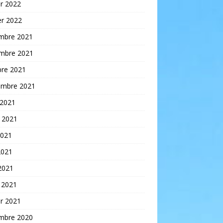
er 2022
er 2022
mbre 2021
mbre 2021
bre 2021
embre 2021
 2021
t 2021
2021
2021
 2021
 2021
er 2021
mbre 2020