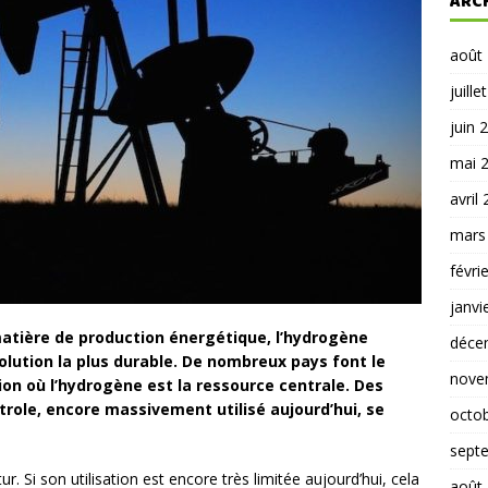
ARC
août
juille
juin 
mai 
avril
mars
févri
janvi
atière de production énergétique, l’hydrogène
déce
lution la plus durable. De nombreux pays font le
nove
ion où l’hydrogène est la ressource centrale. Des
trole, encore massivement utilisé aujourd’hui, se
octo
sept
r. Si son utilisation est encore très limitée aujourd’hui, cela
août