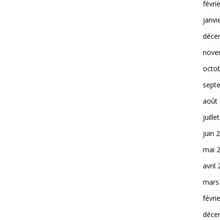
févri
janvi
déce
nove
octo
sept
août
juille
juin 
mai 
avril
mars
févri
déce