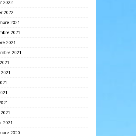
er 2022
er 2022
mbre 2021
mbre 2021
bre 2021
embre 2021
 2021
t 2021
2021
2021
 2021
 2021
er 2021
mbre 2020