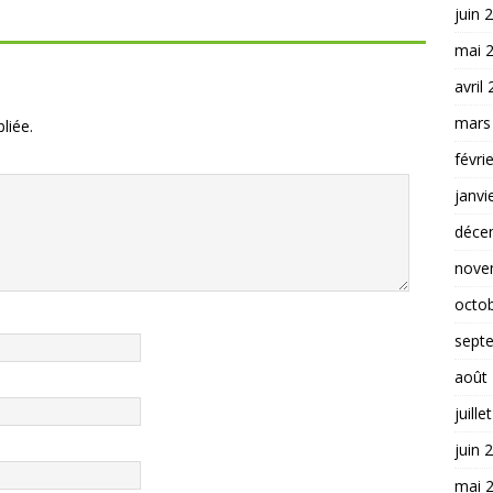
juin 
mai 
avril
mars
liée.
févri
janvi
déce
nove
octo
sept
août
juille
juin 
mai 