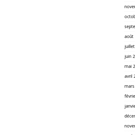
nove
octo
sept
août
juille
juin 
mai 
avril
mars
févri
janvi
déce
nove