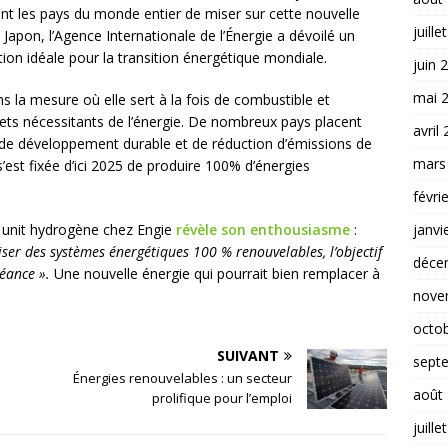
nt les pays du monde entier de miser sur cette nouvelle
juille
 Japon, l’Agence Internationale de l’Énergie a dévoilé un
ion idéale pour la transition énergétique mondiale.
juin 
mai 
s la mesure où elle sert à la fois de combustible et
ojets nécessitants de l’énergie. De nombreux pays placent
avril
s de développement durable et de réduction d’émissions de
mars
 s’est fixée d’ici 2025 de produire 100% d’énergies
févri
janvi
s unit hydrogène chez Engie
révèle son enthousiasme
:
ser des systèmes énergétiques 100 % renouvelables, l’objectif
déce
éance ».
Une nouvelle énergie qui pourrait bien remplacer à
nove
octo
SUIVANT
sept
Énergies renouvelables : un secteur
août
prolifique pour l’emploi
juille