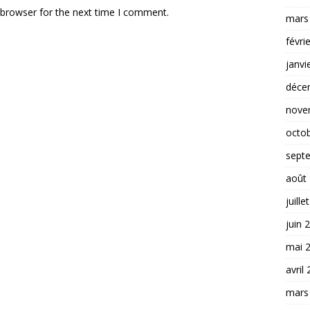
 browser for the next time I comment.
mars
févri
janvi
déce
nove
octo
sept
août
juille
juin 
mai 
avril
mars